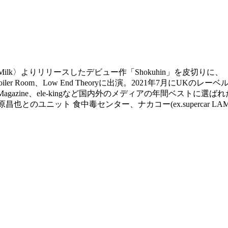
lk〉よりリリースしたデビュー作「Shokuhin」を皮切りに、〈Mad
Room、Low End Theoryに出演。2021年7月にUKのレーベル〈
f 2021やMusic Magazine、ele-kingなど国内外のメディアの年間ベ
SEKI、中原昌也とのユニット 食中毒センター、ナカコー(ex.super