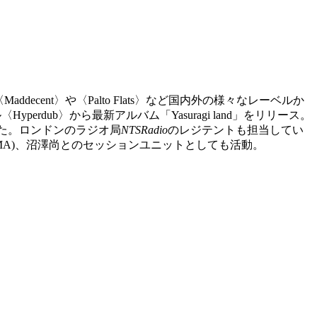
decent〉や〈Palto Flats〉など国内外の様々なレーベルか
Hyperdub〉から最新アルバム「Yasuragi land」をリリース。
ストに選ばれた。ロンドンのラジオ局
NTS
Radio
のレジテントも担当してい
car LAMA)、沼澤尚とのセッションユニットとしても活動。