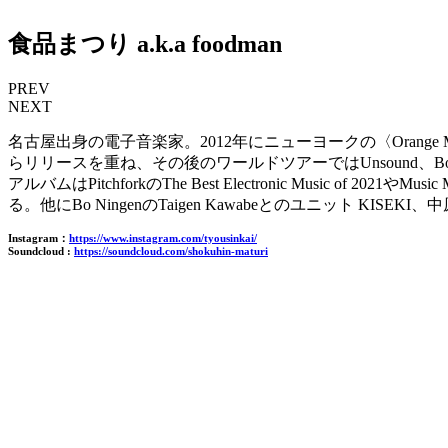
食品まつり a.k.a foodman
PREV
NEXT
名古屋出身の電子音楽家。2012年にニューヨークの〈Orange Mi
らリリースを重ね、その後のワールドツアーではUnsound、Boiler 
アルバムはPitchforkのThe Best Electronic Music o
る。他にBo NingenのTaigen Kawabeとのユニット KI
Instagram：
https://www.instagram.com/tyousinkai/
Soundcloud :
https://soundcloud.com/shokuhin-maturi