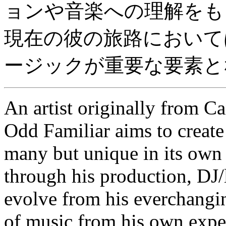
ョンや音楽への理解をも
現在の彼の旅路において
ージックが重要な要素と
An artist originally from 
Odd Familiar aims to create 
many but unique in its own 
through his production, DJ/l
evolve from his everchangi
of music from his own exper