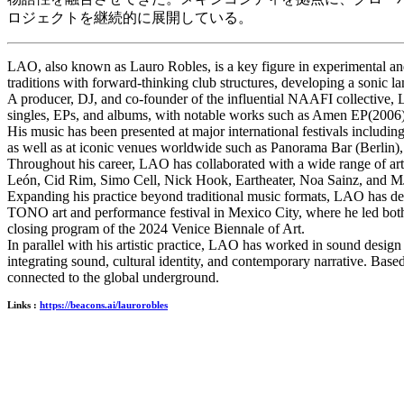
ロジェクトを継続的に展開している。
LAO, also known as Lauro Robles, is a key figure in experimental and
traditions with forward-thinking club structures, developing a sonic l
A producer, DJ, and co-founder of the influential NAAFI collective, LA
singles, EPs, and albums, with notable works such as Amen EP(2006),
His music has been presented at major international festivals in
as well as at iconic venues worldwide such as Panorama Bar (Berlin)
Throughout his career, LAO has collaborated with a wide range of ar
León, Cid Rim, Simo Cell, Nick Hook, Eartheater, Noa Sainz, and MJ N
Expanding his practice beyond traditional music formats, LAO has dev
TONO art and performance festival in Mexico City, where he led both 
closing program of the 2024 Venice Biennale of Art.
In parallel with his artistic practice, LAO has worked in sound desig
integrating sound, cultural identity, and contemporary narrative. Bas
connected to the global underground.
Links :
https://beacons.ai/laurorobles