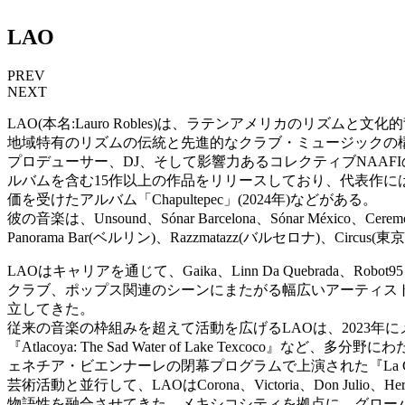
LAO
PREV
NEXT
LAO(本名:Lauro Robles)は、ラテンアメリカの
地域特有のリズムの伝統と先進的なクラブ・ミュージックの
プロデューサー、DJ、そして影響力あるコレクティブNAA
ルバムを含む15作以上の作品をリリースしており、代表作には「Amen EP」(
価を受けたアルバム「Chapultepec」(2024年)などがある。
彼の音楽は、Unsound、Sónar Barcelona、Sónar México、Ce
Panorama Bar(ベルリン)、Razzmatazz(バルセロナ)、Ci
LAOはキャリアを通じて、Gaika、Linn Da Quebrada、Robot95、Pea
クラブ、ポップス関連のシーンにまたがる幅広いアーティス
立してきた。
従来の音楽の枠組みを超えて活動を広げるLAOは、2023
『Atlacoya: The Sad Water of Lake Te
ェネチア・ビエンナーレの閉幕プログラムで上演された『La C
芸術活動と並行して、LAOはCorona、Victoria、Don
物語性を融合させてきた。メキシコシティを拠点に、グロー