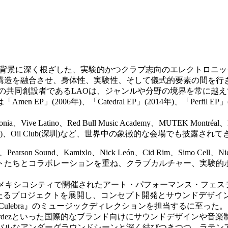
リズムと文化的背景に深く根ざした、実験的かつクラブ志向のエレク
構造を融合させ、身体性、実験性、そして儀式的要素の間を行
FIの共同創設者であるLAOは、ジャンルや分野の境界を常に越
2006年)、「Catedral EP」(2014年)、「Perfil EP」(
remonia、Vive Latino、Red Bull Music Academy、MUT
rcus(東京)、Oil Club(深圳)など、世界中の象徴的な会場でも披露され
rson Sound、Kamixlo、Nick León、Cid Rim、Simo Cell、N
トたちとコラボレーションを重ね、クラブカルチャー、実験的
年にメキシコシティで開催されたアート・パフォーマンス・フェス
xcoco』など、多分野にわたるプロジェクトを展開し、コンセプト開発とサ
ulebra』のミュージックディレクションを担当するに至った。
 Julio、Herdezといった国際的なブランド向けにサウンドデ
バルなアンダーグラウンドシーンと深く結びつきつつ、ラテン