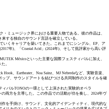
トロニック・ミュージック界における重要人物である。彼の作品は、
き来する独自のサウンド言語を確立している。
えていくキャリアを築いてきた。これまでにシングル、EP、ア
2017年)、「Coastal Acid」(2024年)、そして批評家から高い評
EK Montréal、MUTEK Méxicoといった主要な国際フェスティバルに加え、
てきた。
ick Hook、Eartheater、Noa Sainz、MJ Nebredaなど、実験音楽、
ポップ、サウンドアートを結びつける共同制作のスタイルを確
ティバルTONOの一環として上演された実験的オペラ
ウンドデザインの両方を主導した。この作品での活動が功を奏し、2024年ヴ
ザインや音楽制作を手掛け、サウンド、文化的アイデンティティ、現代的な
アメリカのエレクトロニック・ミュージックの境界を広げるプ