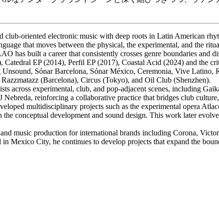
 club-oriented electronic music with deep roots in Latin American rhy
anguage that moves between the physical, the experimental, and the ritua
O has built a career that consistently crosses genre boundaries and dis
 Catedral EP (2014), Perfil EP (2017), Coastal Acid (2024) and the cri
cluding Unsound, Sónar Barcelona, Sónar México, Ceremonia, Vive L
, Razzmatazz (Barcelona), Circus (Tokyo), and Oil Club (Shenzhen).
tists across experimental, club, and pop-adjacent scenes, including 
ebreda, reinforcing a collaborative practice that bridges club culture,
eloped multidisciplinary projects such as the experimental opera Atla
the conceptual development and sound design. This work later evolved 
n and music production for international brands including Corona, Victo
ed in Mexico City, he continues to develop projects that expand the bou