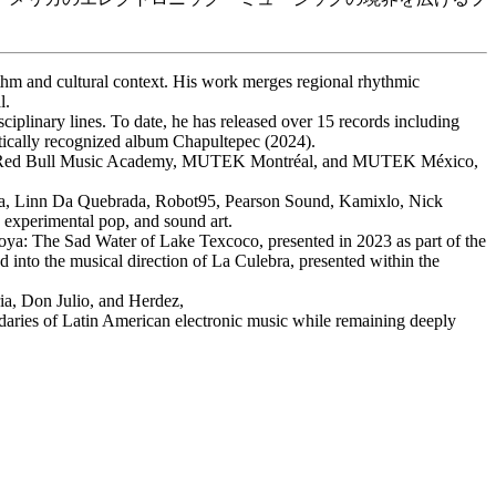
thm and cultural context. His work merges regional rhythmic
l.
ciplinary lines. To date, he has released over 15 records including
tically recognized album Chapultepec (2024).
atino, Red Bull Music Academy, MUTEK Montréal, and MUTEK México,
Gaika, Linn Da Quebrada, Robot95, Pearson Sound, Kamixlo, Nick
 experimental pop, and sound art.
coya: The Sad Water of Lake Texcoco, presented in 2023 as part of the
into the musical direction of La Culebra, presented within the
ria, Don Julio, and Herdez,
ndaries of Latin American electronic music while remaining deeply