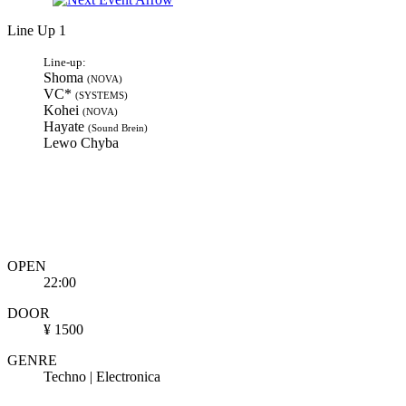
Line Up 1
Line-up:
Shoma
(NOVA)
VC*
(SYSTEMS)
Kohei
(NOVA)
Hayate
(Sound Brein)
Lewo Chyba
OPEN
22:00
DOOR
¥ 1500
GENRE
Techno | Electronica