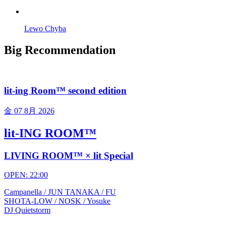
Lewo Chyba
Big Recommendation
lit-ing Room™ second edition
金
07 8月 2026
lit-ING ROOM™
LIVING ROOM™ × lit Special
OPEN: 22:00
Campanella / JUN TANAKA / FU
SHOTA-LOW / NOSK / Yosuke
DJ Quietstorm