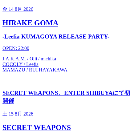
金
14 8月 2026
HIRAKE GOMA
-Leefia KUMAGOYA RELEASE PARTY-
OPEN: 22:00
J.A.K.A.M. / Ojii / michika
COCOLY / Leefia
MAMAZU / RUI HAYAKAWA
SECRET WEAPONS、ENTER SHIBUYAにて初
開催
土
15 8月 2026
SECRET WEAPONS