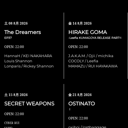
土
08 8月 2026
金
14 8月 2026
The Dreamers
HIRAKE GOMA
EP37
-Leefia KUMAGOYA RELEASE PARTY-
OPEN: 22:00
OPEN: 22:00
HannaH / KEI NAKAHARA
J.A.K.A.M. / Ojii / michika
Louis Shannon
COCOLY / Leefia
Lonparis / Rickey Shannon
MAMAZU / RUI HAYAKAWA
土
15 8月 2026
金
21 8月 2026
SECRET WEAPONS
OSTINATO
Ⅰ
OPEN: 22:00
OPEN: 22:00
CYBER RUI
oxiboi / lostbaggage