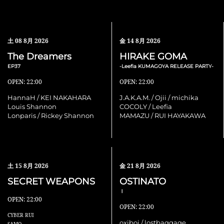
土
08 8月 2026
金
14 8月 2026
The Dreamers
HIRAKE GOMA
EP37
-Leefia KUMAGOYA RELEASE PARTY-
OPEN: 22:00
OPEN: 22:00
HannaH / KEI NAKAHARA
J.A.K.A.M. / Ojii / michika
Louis Shannon
COCOLY / Leefia
Lonparis / Rickey Shannon
MAMAZU / RUI HAYAKAWA
土
15 8月 2026
金
21 8月 2026
SECRET WEAPONS
OSTINATO
Ⅰ
OPEN: 22:00
OPEN: 22:00
CYBER RUI
oxiboi / lostbaggage