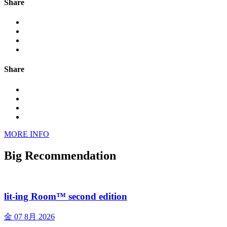
Share
Share
MORE INFO
Big Recommendation
lit-ing Room™ second edition
金
07 8月 2026