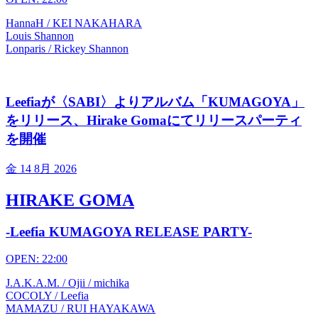
HannaH / KEI NAKAHARA
Louis Shannon
Lonparis / Rickey Shannon
Leefiaが〈SABI〉よりアルバム「KUMAGOYA」
をリリース、Hirake Gomaにてリリースパーティ
を開催
金
14 8月 2026
HIRAKE GOMA
-Leefia KUMAGOYA RELEASE PARTY-
OPEN: 22:00
J.A.K.A.M. / Ojii / michika
COCOLY / Leefia
MAMAZU / RUI HAYAKAWA