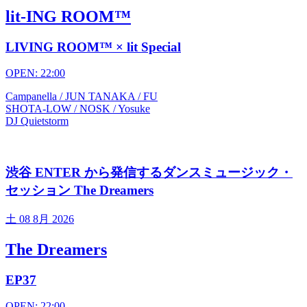
lit-ING ROOM™
LIVING ROOM™ × lit Special
OPEN: 22:00
Campanella / JUN TANAKA / FU
SHOTA-LOW / NOSK / Yosuke
DJ Quietstorm
渋谷 ENTER から発信するダンスミュージック・
セッション The Dreamers
土
08 8月 2026
The Dreamers
EP37
OPEN: 22:00