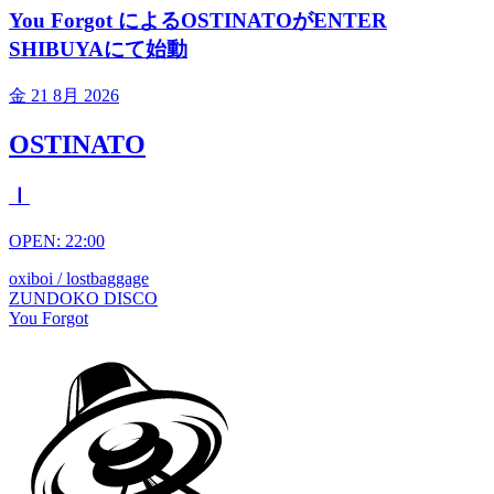
You Forgot によるOSTINATOがENTER
SHIBUYAにて始動
金
21 8月 2026
OSTINATO
Ⅰ
OPEN: 22:00
oxiboi / lostbaggage
ZUNDOKO DISCO
You Forgot