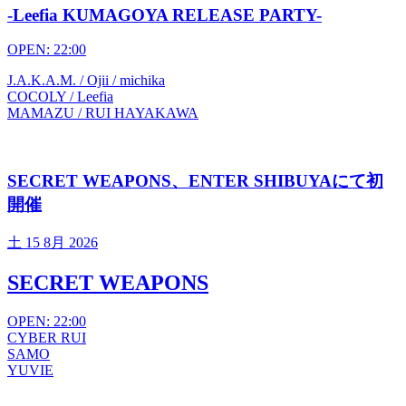
-Leefia KUMAGOYA RELEASE PARTY-
OPEN: 22:00
J.A.K.A.M. / Ojii / michika
COCOLY / Leefia
MAMAZU / RUI HAYAKAWA
SECRET WEAPONS、ENTER SHIBUYAにて初
開催
土
15 8月 2026
SECRET WEAPONS
OPEN: 22:00
CYBER RUI
SAMO
YUVIE