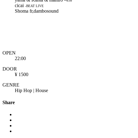
b3b
cicai
-BEAT LIVE
Shoma fr,dambosound
OPEN
22:00
DOOR
¥ 1500
GENRE
Hip Hop | House
Share