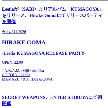
Leefiaが〈SABI〉よりアルバム「KUMAGOYA」
をリリース、Hirake Gomaにてリリースパーティ
を開催
金
14 8月 2026
HIRAKE GOMA
-Leefia KUMAGOYA RELEASE PARTY-
OPEN: 22:00
J.A.K.A.M. / Ojii / michika
COCOLY / Leefia
MAMAZU / RUI HAYAKAWA
SECRET WEAPONS、ENTER SHIBUYAにて初
開催