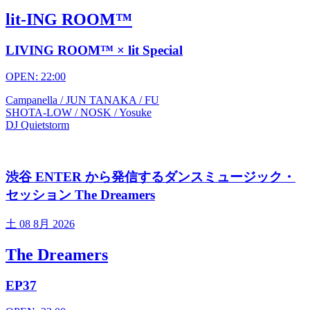
lit-ING ROOM™
LIVING ROOM™ × lit Special
OPEN: 22:00
Campanella / JUN TANAKA / FU
SHOTA-LOW / NOSK / Yosuke
DJ Quietstorm
渋谷 ENTER から発信するダンスミュージック・
セッション The Dreamers
土
08 8月 2026
The Dreamers
EP37