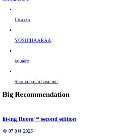
Licaxxx
YOSHIHAARAA
koutaro
Shoma fr,dambosound
Big Recommendation
lit-ing Room™ second edition
金
07 8月 2026