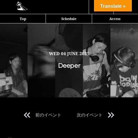
Share
Translate »
Top
Schedule
Access
julyが主催するDeeper。第3回目は地方各地から東京に拠点を移し活動
している同年代のDJを招く。さらにDeeper初の試みとしてポコ沼食堂
がフード出店。テクノ、ハウスを基調にミニマルなグルーヴの一夜。
WED
04 JUNE 2025
※You must be over 20 with photo ID.
Deeper
本公演では20歳未満の方のご入場は一切お断りさせて頂きます。
年齢確認の為、ご入場の際に全ての方にIDチェックを実施しておりま
す。
写真付き身分証明証をお持ち下さい。
前のイベント
次のイベント
Line Up 1