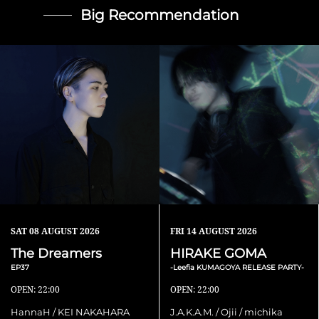
Big Recommendation
SAT
08 AUGUST 2026
FRI
14 AUGUST 2026
The Dreamers
HIRAKE GOMA
EP37
-Leefia KUMAGOYA RELEASE PARTY-
OPEN: 22:00
OPEN: 22:00
HannaH / KEI NAKAHARA
J.A.K.A.M. / Ojii / michika