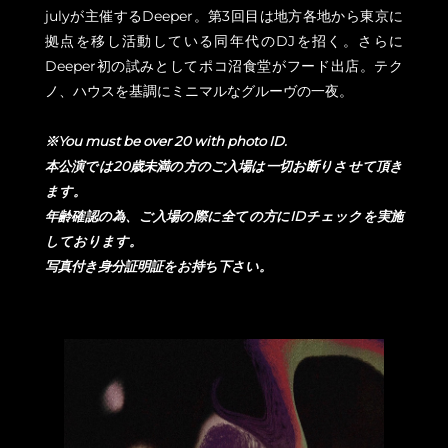
julyが主催するDeeper。第3回目は地方各地から東京に
拠点を移し活動している同年代のDJを招く。さらに
Deeper初の試みとしてポコ沼食堂がフード出店。テク
ノ、ハウスを基調にミニマルなグルーヴの一夜。
※You must be over 20 with photo ID.
本公演では20歳未満の方のご入場は一切お断りさせて頂き
ます。
年齢確認の為、ご入場の際に全ての方にIDチェックを実施
しております。
写真付き身分証明証をお持ち下さい。