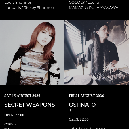
Louis Shannon
COCOLY / Leefia
Lonparis / Rickey Shannon
MAMAZU / RUI HAYAKAWA
SAT
15 AUGUST 2026
FRI
21 AUGUST 2026
SECRET WEAPONS
OSTINATO
Ⅰ
OPEN: 22:00
OPEN: 22:00
CYBER RUI
oxiboi / lostbaggage