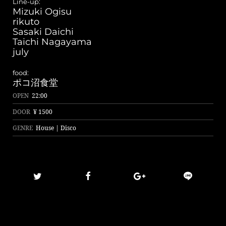
Line-up:
Mizuki Ogisu
rikuto
Sasaki Daichi
Taichi Nagayama
july
food:
ポコ沼食堂
OPEN
22:00
DOOR
¥ 1500
GENRE
House | Disco