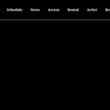
eetingPointFestivalをオーガナイズするRyookyによるH
Schedule
News
Access
Rental
Artist
Re
。