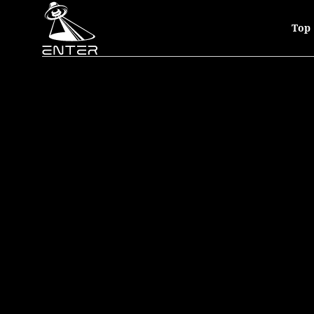
サイトランス、テクノ、ヒップホップライブなど、数多のアーティストを招集したM
Top
※You must be over 20 with photo ID.
本公演では20歳未満の方のご入場は一切お断りさせて頂きます。
年齢確認の為、ご入場の際に全ての方にIDチェックを実施しております
写真付き身分証明証をお持ち下さい。