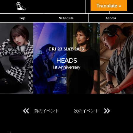
Share
Translate »
Top
Schedule
Access
HEADS 1st Anniversary Party
サイトランス、テクノ、ヒップホップライブなど、数多のアーティスト
を招集したMeetingPointFestivalをオーガナイズするRyookyによる
FRI
23 MAY 2025
HEADS。1周年を記念して、週末にアニバーサリーパーティを開催。
HEADS
※You must be over 20 with photo ID.
1st Anniversary
本公演では20歳未満の方のご入場は一切お断りさせて頂きます。
年齢確認の為、ご入場の際に全ての方にIDチェックを実施しておりま
す。
写真付き身分証明証をお持ち下さい。
前のイベント
次のイベント
Line Up 1