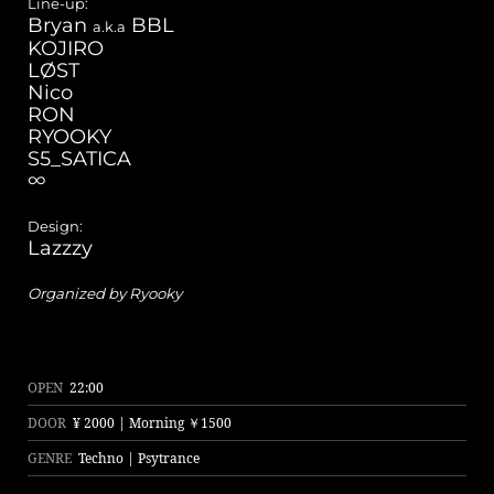
Line-up:
Bryan
BBL
a.k.a
KOJIRO
LØST
Nico
RON
RYOOKY
S5_SATICA
∞
Design:
Lazzzy
Organized by Ryooky
OPEN
22:00
DOOR
¥ 2000 | Morning ￥1500
GENRE
Techno | Psytrance