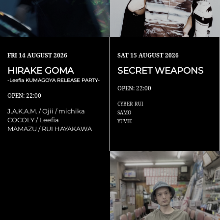
FRI
14 AUGUST 2026
SAT
15 AUGUST 2026
HIRAKE GOMA
SECRET WEAPONS
-Leefia KUMAGOYA RELEASE PARTY-
OPEN: 22:00
OPEN: 22:00
CYBER RUI
J.A.K.A.M. / Ojii / michika
SAMO
COCOLY / Leefia
YUVIE
MAMAZU / RUI HAYAKAWA