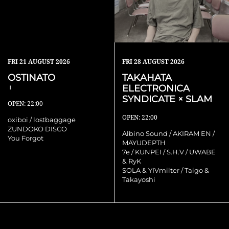
FRI
21 AUGUST 2026
FRI
28 AUGUST 2026
OSTINATO
TAKAHATA
ELECTRONICA
Ⅰ
SYNDICATE × SLAM
OPEN: 22:00
OPEN: 22:00
oxiboi / lostbaggage
ZUNDOKO DISCO
Albino Sound / AKIRAM EN /
You Forgot
MAYUDEPTH
7e / KUNPEI / S.H.V / UWABE
& RyK
SOLA & YIVmilter / Taigo &
Takayoshi