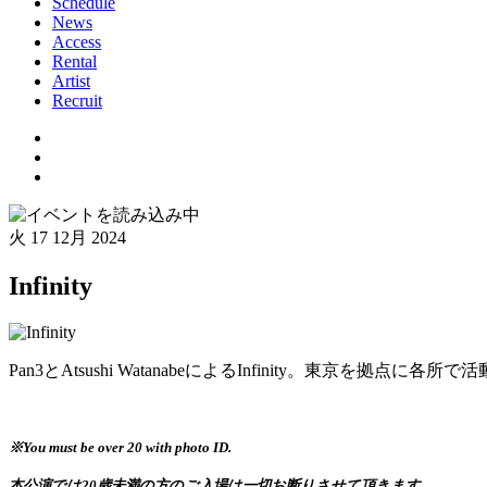
Schedule
News
Access
Rental
Artist
Recruit
火
17 12月 2024
Infinity
Pan3とAtsushi WatanabeによるInfinity。東京を拠
※You must be over 20 with photo ID.
本公演では20歳未満の方のご入場は一切お断りさせて頂きます。