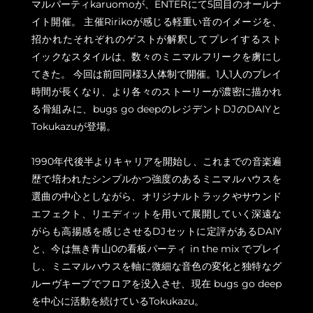
マルパーティkaruomoが、ENTERにて5回目のオールナ
イト開催。 主催Ririkoが感じる軽重い音のイメージを、
招かれたそれぞれのゲストが解釈してプレイするスト
イックなスタイルは、数々のミニマルフリークを虜にし
てきた。 今回は前回同様3人体制で開催。1人1人のプレイ
時間が長くなり、より各々のストーリーが濃密に描かれ
る骨組みに、bugs go deepのレジデントDJのDAIYと
Tokukazuが登場。
1990年代後半よりキャリアを開始し、これまでの音楽遍
歴で培われたシンプルかつ強度のあるミニマルハウスを
選曲の中心としながら、オリジナルトラックやサウンド
エフェクト、リエディットを用いて展開していく深遠な
がらも高揚感を感じさせるDJセットに定評があるDAIY
と、今は無き青山0の看板パーティ in the mix でプレイ
し、ミニマルハウスを軸に微細な音色の変化と独特なグ
ルーヴキープでフロアを没入させ、現在 bugs go deep
を中心に活動を続けているTokukazu。