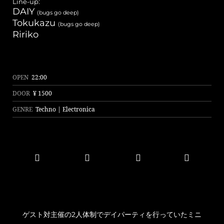
Line-up:
DAIY
(bugs go deep)
長いキャリアは然ることながら、現在までの過程において試行錯誤を重
Tokukazu
(bugs go deep)
ねながら独自のグルーヴを錬成してきたディープな2者を迎え、より深
Ririko
い音楽の沼地に潜り込む。
※You must be over 20 with photo ID.
OPEN
22:00
本公演では20歳未満の方のご入場は一切お断りさせて頂きます。
DOOR
¥ 1500
年齢確認の為、ご入場の際に全ての方にIDチェックを実施しておりま
す。
GENRE
Techno | Electronica
写真付き身分証明証をお持ち下さい。
ゲスト対主催の2人体制でデイパーティを行っていたミニ