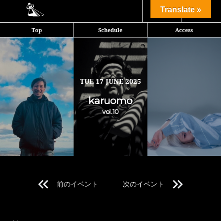
Share
Translate »
Top
Schedule
Access
ゲスト対主催の2人体制でデイパーティを行っていたミニマルパーティ
karuomoが、ENTERにて5回目のオールナイト開催。 主催Ririkoが感
じる軽重い音のイメージを、招かれたそれぞれのゲストが解釈してプレ
イするストイックなスタイルは、数々のミニマルフリークを虜にしてき
TUE
17 JUNE 2025
た。 今回は前回同様3人体制で開催。1人1人のプレイ時間が長くなり、
karuomo
より各々のストーリーが濃密に描かれる骨組みに、bugs go deepのレ
vol.10
ジデントDJのDAIYとTokukazuが登場。
1990年代後半よりキャリアを開始し、これまでの音楽遍歴で培われた
シンプルかつ強度のあるミニマルハウスを選曲の中心としながら、オリ
ジナルトラックやサウンドエフェクト、リエディットを用いて展開して
いく深遠ながらも高揚感を感じさせるDJセットに定評があるDAIYと、
前のイベント
次のイベント
今は無き青山0の看板パーティ in the mix でプレイし、ミニマルハウ
スを軸に微細な音色の変化と独特なグルーヴキープでフロアを没入さ
Line Up 1
せ、現在 bugs go deep を中心に活動を続けているTokukazu。