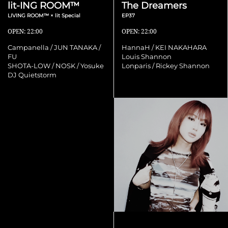
lit-ING ROOM™
The Dreamers
LIVING ROOM™ × lit Special
EP37
OPEN: 22:00
OPEN: 22:00
Campanella / JUN TANAKA /
HannaH / KEI NAKAHARA
FU
Louis Shannon
SHOTA-LOW / NOSK / Yosuke
Lonparis / Rickey Shannon
DJ Quietstorm