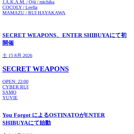
J.A.K.A.M. / Ojii / michika
COCOLY / Leefia
MAMAZU / RUI HAYAKAWA
SECRET WEAPONS、ENTER SHIBUYAにて初
開催
土
15 8月 2026
SECRET WEAPONS
OPEN: 22:00
CYBER RUI
SAMO
YUVIE
You Forgot によるOSTINATOがENTER
SHIBUYAにて始動