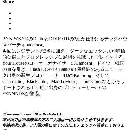
Share
BNN WKNDのDaittoとDDHOTDの2組が仕掛けるテックハウ
スパーティondaloca。
今回はレジデントの3名に加え、ダークなエッセンスが特徴
的な選曲とプログレッシブな展開を意識したプレイをする、
Your HouseのコーオーガナイザーのChihoshi、ドイツ・韓国
の血を引き、Flash DCやLe Bainの出演経験のあるニューヨー
ク出身の新生プロデューサー/DJのKai Song、そして
Classmatic、Blackchild、Manda Moor、Jamie Coinsなどからサ
ポートされるボリビア出身のプロデューサー/DJの
FRNNNDZが登場。
※You must be over 20 with photo ID.
本公演では20歳未満の方のご入場は一切お断りさせて頂きます。
年齢確認の為、ご入場の際に全ての方にIDチェックを実施しておりま