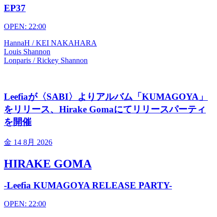
EP37
OPEN: 22:00
HannaH / KEI NAKAHARA
Louis Shannon
Lonparis / Rickey Shannon
Leefiaが〈SABI〉よりアルバム「KUMAGOYA」
をリリース、Hirake Gomaにてリリースパーティ
を開催
金
14 8月 2026
HIRAKE GOMA
-Leefia KUMAGOYA RELEASE PARTY-
OPEN: 22:00