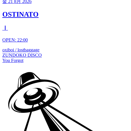
金
21 8月 2026
OSTINATO
Ⅰ
OPEN: 22:00
oxiboi / lostbaggage
ZUNDOKO DISCO
You Forgot