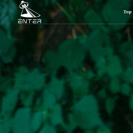
ボーダーレスなダンスミュージックを主軸に、様々なジャンルをクロス
Vol.3となる今回は主宰を務めるYOSUKEが福岡から東京へ拠点を移
Top
ラインナップにはSkaai、chomo、kengotaki、MoEPiK
の一夜をお見逃しなく。
また、先着で会場限定のYOSUKE DJミックス付きRAGAステッカー
彼らが放つRAGA VIBESを是非現場で体感して欲しい。