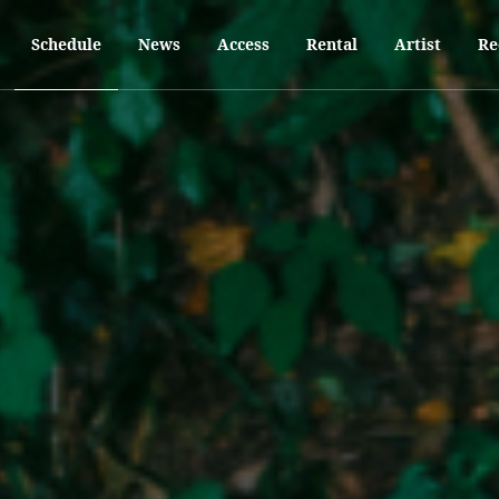
オーバーさせるDJパーティ"RAGA"がENTERで初開催！
し初の敢行となる。
Schedule
News
Access
Rental
Artist
Re
A、uin、青の多方面で活躍するラインナップが、ダンスミュージックの名の
を配布する。