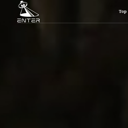
Ren Yokoi主催のSound Bombing、第3回目を開催。
Top
※You must be over 20 with photo ID.
本公演では20歳未満の方のご入場は一切お断りさせて頂きます。
年齢確認の為、ご入場の際に全ての方にIDチェックを実施しております
写真付き身分証明証をお持ち下さい。