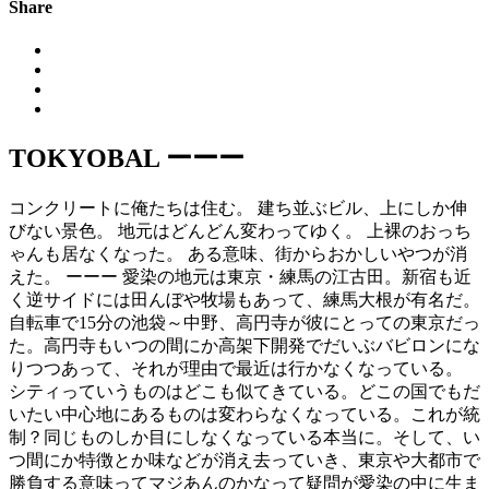
Share
TOKYOBAL ーーー
コンクリートに俺たちは住む。 建ち並ぶビル、上にしか伸
びない景色。 地元はどんどん変わってゆく。 上裸のおっち
ゃんも居なくなった。 ある意味、街からおかしいやつが消
えた。 ーーー 愛染の地元は東京・練馬の江古田。
新宿も近
く逆サイドには田んぼや牧場もあって、
練馬大根が有名だ。
自転車で15分の池袋～中野、
高円寺が彼にとっての東京だっ
た。
高円寺もいつの間にか高架下開発でだいぶバビロンにな
りつつあっ
て、それが理由で最近は行かなくなっている。
シティっていうものはどこも似てきている。
どこの国でもだ
いたい中心地にあるものは変わらなくなっている。
これが統
制？同じものしか目にしなくなっている本当に。そして、
い
つ間にか特徴とか味などが消え去っていき、
東京や大都市で
勝負する意味ってマジあんのかなって疑問が愛染の
中に生ま