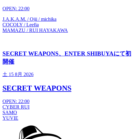
OPEN: 22:00
J.A.K.A.M. / Ojii / michika
COCOLY / Leefia
MAMAZU / RUI HAYAKAWA
SECRET WEAPONS、ENTER SHIBUYAにて初
開催
土
15 8月 2026
SECRET WEAPONS
OPEN: 22:00
CYBER RUI
SAMO
YUVIE