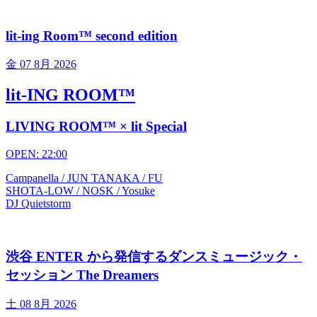
lit-ing Room™ second edition
金
07 8月 2026
lit-ING ROOM™
LIVING ROOM™ × lit Special
OPEN: 22:00
Campanella / JUN TANAKA / FU
SHOTA-LOW / NOSK / Yosuke
DJ Quietstorm
渋谷 ENTER から発信するダンスミュージック・
セッション The Dreamers
土
08 8月 2026