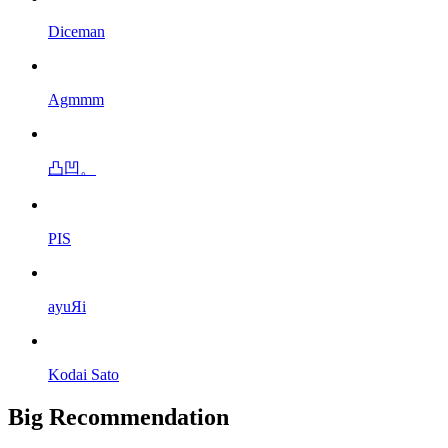
Diceman
Agmmm
凸凹。
PIS
ayuЯi
Kodai Sato
Big Recommendation