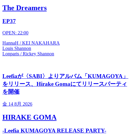
The Dreamers
EP37
OPEN: 22:00
HannaH / KEI NAKAHARA
Louis Shannon
Lonparis / Rickey Shannon
Leefiaが〈SABI〉よりアルバム「KUMAGOYA」
をリリース、Hirake Gomaにてリリースパーティ
を開催
金
14 8月 2026
HIRAKE GOMA
-Leefia KUMAGOYA RELEASE PARTY-