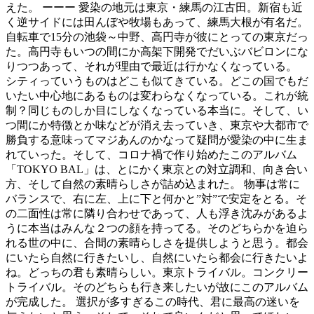
えた。 ーーー 愛染の地元は東京・練馬の江古田。
新宿も近
く逆サイドには田んぼや牧場もあって、
練馬大根が有名だ。
自転車で15分の池袋～中野、
高円寺が彼にとっての東京だっ
た。
高円寺もいつの間にか高架下開発でだいぶバビロンにな
りつつあっ
て、それが理由で最近は行かなくなっている。
シティっていうものはどこも似てきている。
どこの国でもだ
いたい中心地にあるものは変わらなくなっている。
これが統
制？同じものしか目にしなくなっている本当に。そして、
い
つ間にか特徴とか味などが消え去っていき、
東京や大都市で
勝負する意味ってマジあんのかなって疑問が愛染の
中に生ま
れていった。そして、
コロナ禍で作り始めたこのアルバム
「TOKYO BAL」は、とにかく東京との対立調和、向き合い
方、
そして自然の素晴らしさが詰め込まれた。 物事は常に
バランスで、右に左、上に下と何かと”対”
で安定をとる。そ
の二面性は常に隣り合わせであって、
人も浮き沈みがあるよ
うに本当はみんな２つの顔を持ってる。
そのどちらかを迫ら
れる世の中に、
合間の素晴らしさを提供しようと思う。
都会
にいたら自然に行きたいし、
自然にいたら都会に行きたいよ
ね。どっちの君も素晴らしい。
東京トライバル。コンクリー
トライバル。
そのどちらも行き来したいが故にこのアルバム
が完成した。 選択が多すぎるこの時代、君に最高の迷いを