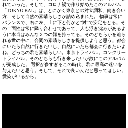
れていった。そして、
コロナ禍で作り始めたこのアルバム
「TOKYO BAL」は、とにかく東京との対立調和、向き合い
方、
そして自然の素晴らしさが詰め込まれた。 物事は常に
バランスで、右に左、上に下と何かと”対”
で安定をとる。そ
の二面性は常に隣り合わせであって、
人も浮き沈みがあるよ
うに本当はみんな２つの顔を持ってる。
そのどちらかを迫ら
れる世の中に、
合間の素晴らしさを提供しようと思う。
都会
にいたら自然に行きたいし、
自然にいたら都会に行きたいよ
ね。どっちの君も素晴らしい。
東京トライバル。コンクリー
トライバル。
そのどちらも行き来したいが故にこのアルバム
が完成した。 選択が多すぎるこの時代、君に最高の迷いを
与えたいと思う。
そして、それで良いんだと思ってほしい。
愛染がいるから。