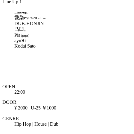
Line Up 1
Line-up:
愛染eyezen
-Live
DUB-HONJIN
凸凹。
Pis
(prpr)
ayuЯi
Kodai Sato
OPEN
22:00
DOOR
¥ 2000 | U-25 ￥1000
GENRE
Hip Hop | House | Dub