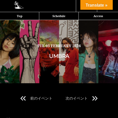
Share
Translate »
Top
Schedule
Access
ミニマルハウスの最前線を切り拓くUMBRA。
国内外で活躍する選りすぐりのアーティストたち — Taro Toko、DJ
Yogurt、YUSUKEV、KAIKAI & ANNA WAKANA、JASMINE HI —
TUE
03 FEBRUARY 2026
が、それぞれの感性でダンスフロアに弾みをつける。
UMBRA
音と光が交錯する一夜、音の渦に身を委ね明け方まで踊り尽くそう。
※You must be over 20 with photo ID.
本公演では20歳未満の方のご入場は一切お断りさせて頂きます。
年齢確認の為、ご入場の際に全ての方にIDチェックを実施しておりま
す。
前のイベント
次のイベント
写真付き身分証明証をお持ち下さい。
Line Up 1