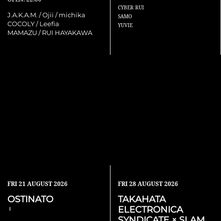
CYBER RUI
J.A.K.A.M. / Ojii / michika
SAMO
COCOLY / Leefia
YUVIE
MAMAZU / RUI HAYAKAWA
FRI
21 AUGUST 2026
FRI
28 AUGUST 2026
OSTINATO
TAKAHATA
ELECTRONICA
Ⅰ
SYNDICATE × SLAM