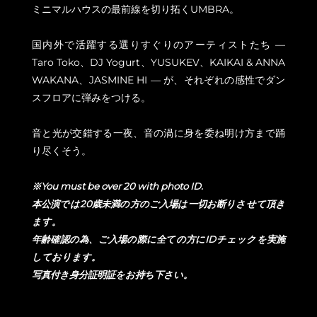
ミニマルハウスの最前線を切り拓くUMBRA。
国内外で活躍する選りすぐりのアーティストたち —
Taro Toko、DJ Yogurt、YUSUKEV、KAIKAI & ANNA
WAKANA、JASMINE HI — が、それぞれの感性でダン
スフロアに弾みをつける。
音と光が交錯する一夜、音の渦に身を委ね明け方まで踊
り尽くそう。
※You must be over 20 with photo ID.
本公演では20歳未満の方のご入場は一切お断りさせて頂き
ます。
年齢確認の為、ご入場の際に全ての方にIDチェックを実施
しております。
写真付き身分証明証をお持ち下さい。