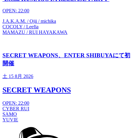
OPEN: 22:00
J.A.K.A.M. / Ojii / michika
COCOLY / Leefia
MAMAZU / RUI HAYAKAWA
SECRET WEAPONS、ENTER SHIBUYAにて初
開催
土
15 8月 2026
SECRET WEAPONS
OPEN: 22:00
CYBER RUI
SAMO
YUVIE