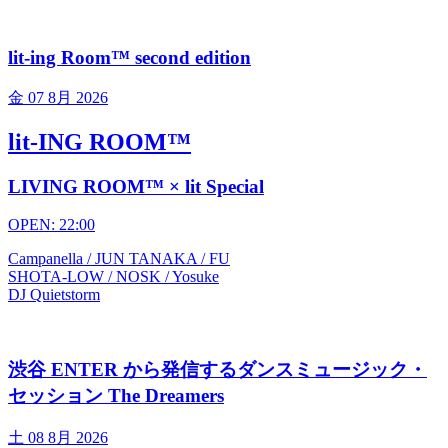
lit-ing Room™ second edition
金
07 8月 2026
lit-ING ROOM™
LIVING ROOM™ × lit Special
OPEN: 22:00
Campanella / JUN TANAKA / FU
SHOTA-LOW / NOSK / Yosuke
DJ Quietstorm
渋谷 ENTER から発信するダンスミュージック・
セッション The Dreamers
土
08 8月 2026