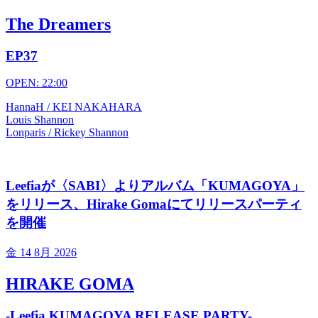
The Dreamers
EP37
OPEN: 22:00
HannaH / KEI NAKAHARA
Louis Shannon
Lonparis / Rickey Shannon
Leefiaが〈SABI〉よりアルバム「KUMAGOYA」
をリリース、Hirake Gomaにてリリースパーティ
を開催
金
14 8月 2026
HIRAKE GOMA
-Leefia KUMAGOYA RELEASE PARTY-