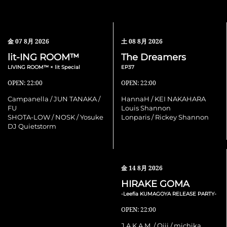
金
07 8月 2026
土
08 8月 2026
lit-ING ROOM™
The Dreamers
LIVING ROOM™ × lit Special
EP37
OPEN: 22:00
OPEN: 22:00
Campanella / JUN TANAKA /
HannaH / KEI NAKAHARA
FU
Louis Shannon
SHOTA-LOW / NOSK / Yosuke
Lonparis / Rickey Shannon
DJ Quietstorm
金
14 8月 2026
HIRAKE GOMA
-Leefia KUMAGOYA RELEASE PARTY-
OPEN: 22:00
J.A.K.A.M. / Ojii / michika