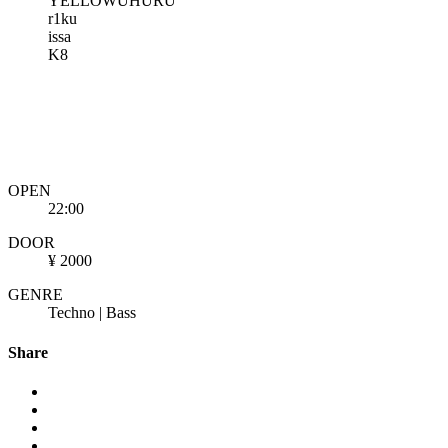
YELLOWUHURU
r1ku
issa
K8
OPEN
22:00
DOOR
¥ 2000
GENRE
Techno | Bass
Share