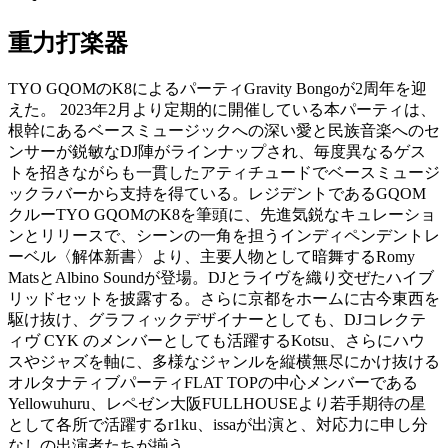
重力打楽器
TYO GQOMのK8によるパーティGravity Bongoが2周年を迎
えた。 2023年2月より定期的に開催している本パーティは、
根幹にあるベースミュージックへの深い愛と民族音楽へのセ
ンサーが鋭敏なDJ陣がラインナップされ、毎度異なるゲス
トを招きながらも一貫したアティチュードでベースミュージ
ックラバーから支持を得ている。レジデントであるGQOM
クルーTYO GQOMのK8を筆頭に、先進気鋭なキュレーショ
ンとリリースで、シーンの一角を担うインディペンデントレ
ーベル〈解体新書〉より、主要人物として暗舞するRomy
MatsとAlbino Soundが登場。DJとライヴを織り交ぜたハイブ
リッドセットを披露する。さらに京都をホームに古今東西を
駆け抜け、グラフィックデザイナーとしても、DJコレクテ
ィヴ CYK のメンバーとしても活躍するKotsu、さらにハウ
スやジャズを軸に、多様なジャンルを縦横無尽にかけ抜ける
オルタナティブパーティFLAT TOPの中心メンバーである
Yellowuhuru、レペゼン大阪FULLHOUSEより若手期待の星
として各所で活躍するr1ku、issaが出演と、対応力に申し分
なしの出演者たちが揃う。