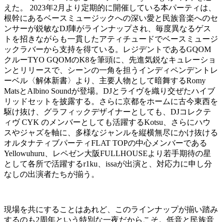
えた。 2023年2月より定期的に開催している本パーティは、
根幹にあるベースミュージックへの深い愛と民族音楽へのセ
ンサーが鋭敏なDJ陣がラインナップされ、毎度異なるゲス
トを招きながらも一貫したアティチュードでベースミュージ
ックラバーから支持を得ている。レジデントであるGQOM
クルーTYO GQOMのK8を筆頭に、先進気鋭なキュレーショ
ンとリリースで、シーンの一角を担うインディペンデントレ
ーベル〈解体新書〉より、主要人物として暗舞するRomy
MatsとAlbino Soundが登場。DJとライヴを織り交ぜたハイブ
リッドセットを披露する。さらに京都をホームに古今東西を
駆け抜け、グラフィックデザイナーとしても、DJコレクテ
ィヴ CYK のメンバーとしても活躍するKotsu、さらにハウ
スやジャズを軸に、多様なジャンルを縦横無尽にかけ抜ける
オルタナティブパーティFLAT TOPの中心メンバーである
Yellowuhuru、レペゼン大阪FULLHOUSEより若手期待の星
として各所で活躍するr1ku、issaが出演と、対応力に申し分
なしの出演者たちが揃う。
現場を共にすることはあれど、このラインナップが揃い踏み
するのも2周年という特別な一夜だからこそ。低音と民族音