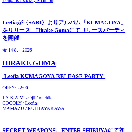
Lonparis / Rickey Shannon
Leefiaが〈SABI〉よりアルバム「KUMAGOYA」
をリリース、Hirake Gomaにてリリースパーティ
を開催
金
14 8月 2026
HIRAKE GOMA
-Leefia KUMAGOYA RELEASE PARTY-
OPEN: 22:00
J.A.K.A.M. / Ojii / michika
COCOLY / Leefia
MAMAZU / RUI HAYAKAWA
SECRET WEAPONS、ENTER SHIBUYAにて初