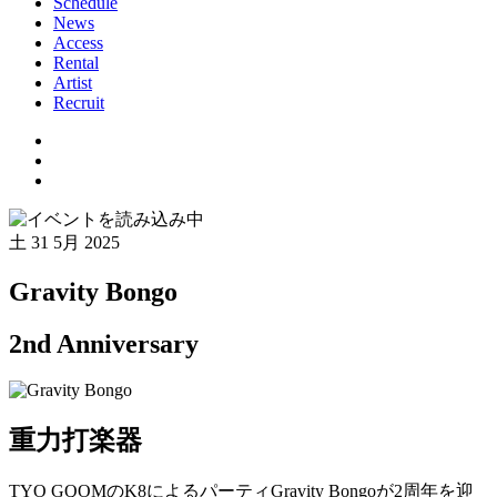
Schedule
News
Access
Rental
Artist
Recruit
土
31 5月 2025
Gravity Bongo
2nd Anniversary
重力打楽器
TYO GQOMのK8によるパーティGravity Bongoが2周年を迎