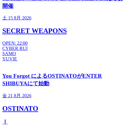
開催
土
15 8月 2026
SECRET WEAPONS
OPEN: 22:00
CYBER RUI
SAMO
YUVIE
You Forgot によるOSTINATOがENTER
SHIBUYAにて始動
金
21 8月 2026
OSTINATO
Ⅰ