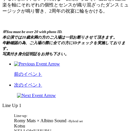
楽を軸にそれぞれの個性とセンスが織り混ざったダンスミュ
ージックが鳴り響き、2周年の祝宴に輪をかける。
※You must be over 20 with photo ID.
本公演では20歳未満の方のご入場は一切お断りさせて頂きます。
年齢確認の為、ご入場の際に全ての方にIDチェックを実施しておりま
す。
写真付き身分証明証をお持ち下さい。
前のイベント
次のイベント
Line Up 1
Line-up:
Romy Mats × Albino Sound
-Hybrid set
Kotsu