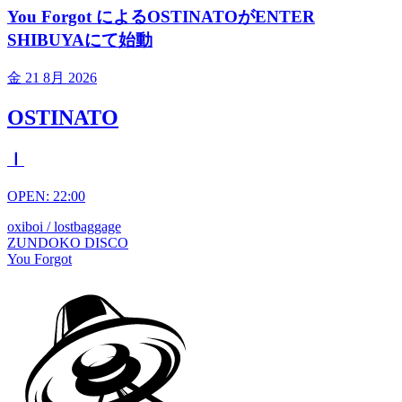
You Forgot によるOSTINATOがENTER
SHIBUYAにて始動
金
21 8月 2026
OSTINATO
Ⅰ
OPEN: 22:00
oxiboi / lostbaggage
ZUNDOKO DISCO
You Forgot