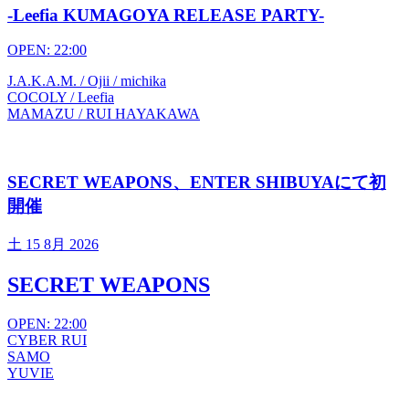
-Leefia KUMAGOYA RELEASE PARTY-
OPEN: 22:00
J.A.K.A.M. / Ojii / michika
COCOLY / Leefia
MAMAZU / RUI HAYAKAWA
SECRET WEAPONS、ENTER SHIBUYAにて初
開催
土
15 8月 2026
SECRET WEAPONS
OPEN: 22:00
CYBER RUI
SAMO
YUVIE