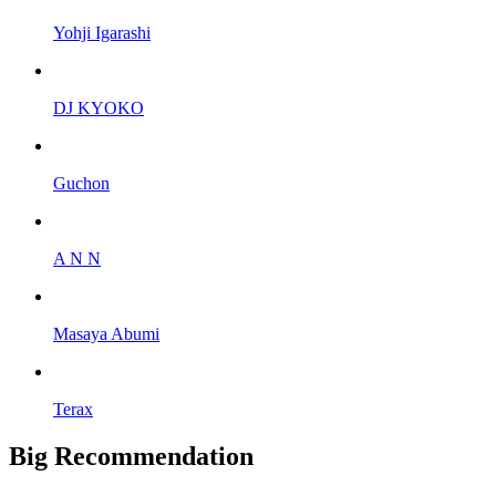
Yohji Igarashi
DJ KYOKO
Guchon
A N N
Masaya Abumi
Terax
Big Recommendation