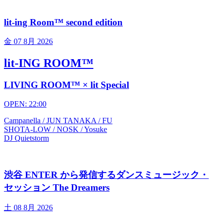
lit-ing Room™ second edition
金
07 8月 2026
lit-ING ROOM™
LIVING ROOM™ × lit Special
OPEN: 22:00
Campanella / JUN TANAKA / FU
SHOTA-LOW / NOSK / Yosuke
DJ Quietstorm
渋谷 ENTER から発信するダンスミュージック・
セッション The Dreamers
土
08 8月 2026