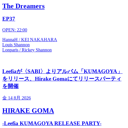
The Dreamers
EP37
OPEN: 22:00
HannaH / KEI NAKAHARA
Louis Shannon
Lonparis / Rickey Shannon
Leefiaが〈SABI〉よりアルバム「KUMAGOYA」
をリリース、Hirake Gomaにてリリースパーティ
を開催
金
14 8月 2026
HIRAKE GOMA
-Leefia KUMAGOYA RELEASE PARTY-