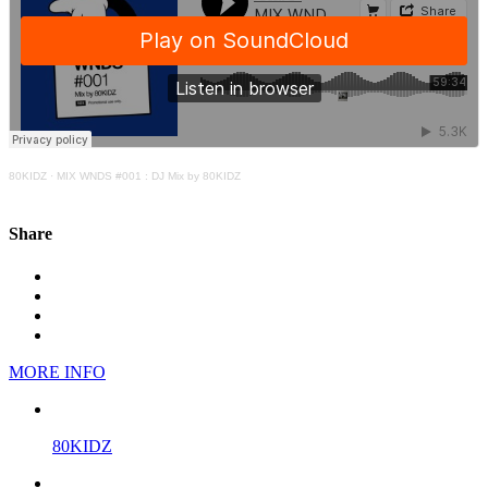
80KIDZ
·
MIX WNDS #001 : DJ Mix by 80KIDZ
Share
MORE INFO
80KIDZ