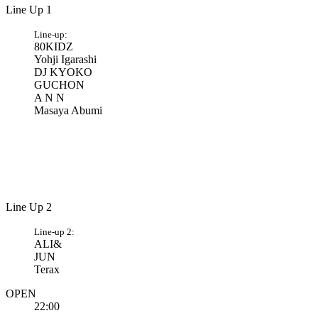
Line Up 1
Line-up:
80KIDZ
Yohji Igarashi
DJ KYOKO
GUCHON
A N N
Masaya Abumi
Line Up 2
Line-up 2:
ALI&
JUN
Terax
OPEN
22:00