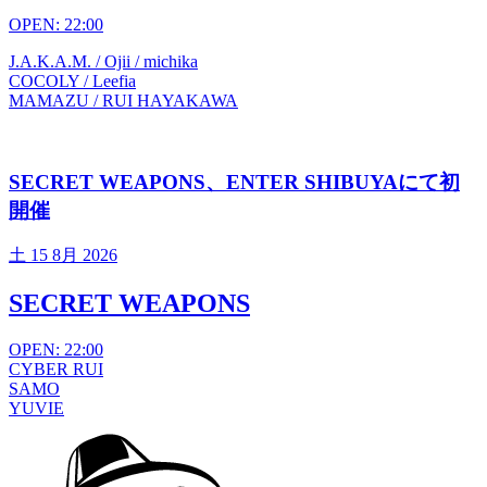
OPEN: 22:00
J.A.K.A.M. / Ojii / michika
COCOLY / Leefia
MAMAZU / RUI HAYAKAWA
SECRET WEAPONS、ENTER SHIBUYAにて初
開催
土
15 8月 2026
SECRET WEAPONS
OPEN: 22:00
CYBER RUI
SAMO
YUVIE