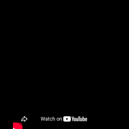
本公演では20歳未満の方のご入場は一切お断りさせて頂きます。
年齢確認の為、ご入場の際に全ての方にIDチェックを実施しておりま
す。
写真付き身分証明証をお持ち下さい。