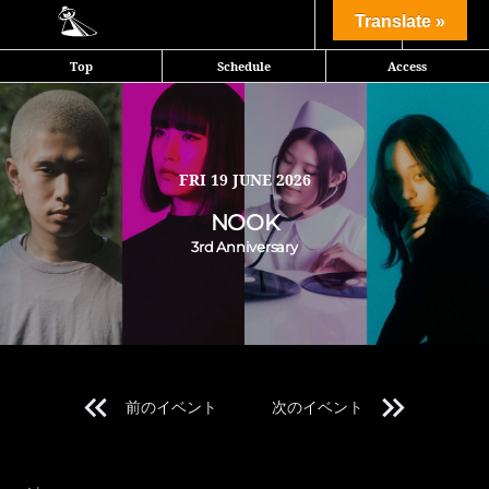
Share
Translate »
Top
Schedule
Access
NOOK、2023年11月以来の週末開催
TECHNO INVADERSのレジデントLiko Kitajimaがオーガナイズする
Nook、2023年11月以来の週末開催。3周年を祝し、総勢9名のDJが出
FRI
19 JUNE 2026
演。フロアを深い音楽の渦に巻き込む。
NOOK
3rd Anniversary
前のイベント
次のイベント
Line Up 1