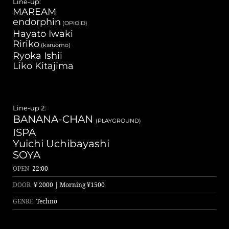
Line-up:
MAREAM
endorphin
(OPIOID)
Hayato Iwaki
Ririko
(karuomo)
Ryoka Ishii
Liko Kitajima
Line Up 2
Line-up 2:
BANANA-CHAN
(PLAYGROUND)
ISPA
Yuichi Uchibayashi
SOYA
OPEN
22:00
DOOR
¥ 2000 | Morning ¥1500
GENRE
Techno