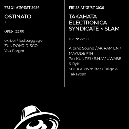
FRI
21 AUGUST 2026
FRI
28 AUGUST 2026
OSTINATO
TAKAHATA
ELECTRONICA
Ⅰ
SYNDICATE × SLAM
OPEN: 22:00
OPEN: 22:00
oxiboi / lostbaggage
ZUNDOKO DISCO
Albino Sound / AKIRAM EN /
You Forgot
MAYUDEPTH
7e / KUNPEI / S.H.V / UWABE
& RyK
SOLA & YIVmilter / Taigo &
Takayoshi