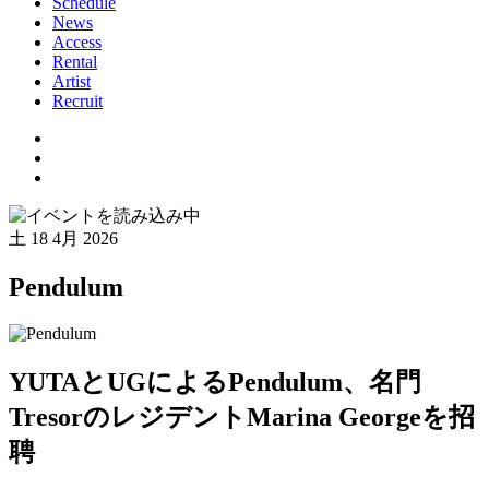
Schedule
News
Access
Rental
Artist
Recruit
土
18 4月 2026
Pendulum
YUTAとUGによるPendulum、名門
TresorのレジデントMarina Georgeを招
聘