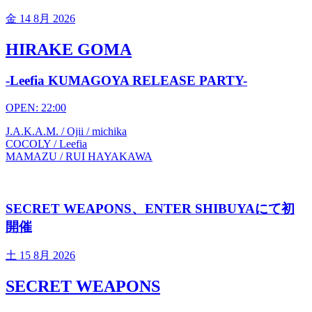
金
14 8月 2026
HIRAKE GOMA
-Leefia KUMAGOYA RELEASE PARTY-
OPEN: 22:00
J.A.K.A.M. / Ojii / michika
COCOLY / Leefia
MAMAZU / RUI HAYAKAWA
SECRET WEAPONS、ENTER SHIBUYAにて初
開催
土
15 8月 2026
SECRET WEAPONS