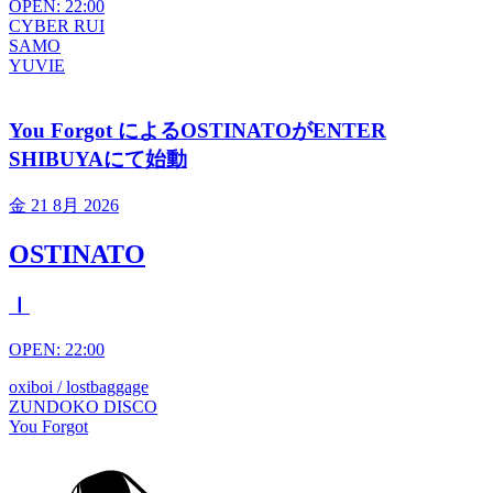
OPEN: 22:00
CYBER RUI
SAMO
YUVIE
You Forgot によるOSTINATOがENTER
SHIBUYAにて始動
金
21 8月 2026
OSTINATO
Ⅰ
OPEN: 22:00
oxiboi / lostbaggage
ZUNDOKO DISCO
You Forgot