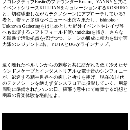
ノコレクティブEnsiteのファウンダーKotaro、YANNYと共に
イベントシリーズKILLIIANをキュレーションするKOSHIRO
と、切磋琢磨しながらテクノシーンにアプローチしている3
者と、着々と多様なベニューへ出演を果たし、ishinoko・
Unknown Gatheringをはじめとした野外イベントやレイヴ等
へも出演するレフトフィールド使いmichikaを招き、さらな
る躍進で活動拠点を拡げつつ、シーンの醸成に精力を出す実
力派のレジデント2名、YUTAとUGがラインナップ。
遠く離れたベルリンからの刺客と共に紡がれる低く冷えたサ
ウンドスケープとインダストリアルな電子音のシンフォニー
が、逡巡する精神世界への癒しと祈りを捧げ、現在/次世代
のテクノシーンを絶えずダンスフロアに投影していく。用意
周到に準備されたハレの日、揺蕩う意中にて輪舞する幻想と
幽寂の音楽体験を堪能せよ。