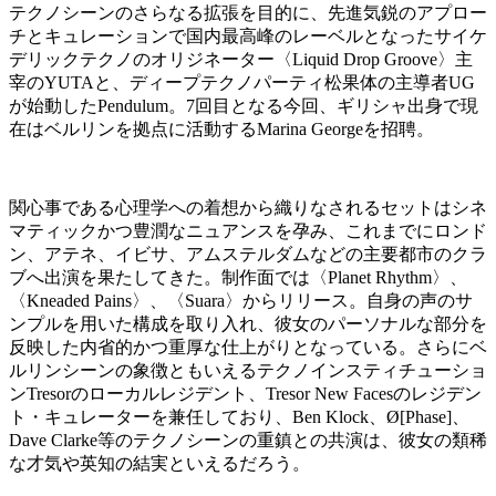
テクノシーンのさらなる拡張を目的に、先進気鋭のアプロー
チとキュレーションで国内最高峰のレーベルとなったサイケ
デリックテクノのオリジネーター〈Liquid Drop Groove〉主
宰のYUTAと、ディープテクノパーティ松果体の主導者UG
が始動したPendulum。7回目となる今回、ギリシャ出身で現
在はベルリンを拠点に活動するMarina Georgeを招聘。
関心事である心理学への着想から織りなされるセットはシネ
マティックかつ豊潤なニュアンスを孕み、これまでにロンド
ン、アテネ、イビサ、アムステルダムなどの主要都市のクラ
ブへ出演を果たしてきた。制作面では〈Planet Rhythm〉、
〈Kneaded Pains〉、〈Suara〉からリリース。自身の声のサ
ンプルを用いた構成を取り入れ、彼女のパーソナルな部分を
反映した内省的かつ重厚な仕上がりとなっている。さらにベ
ルリンシーンの象徴ともいえるテクノインスティチューショ
ンTresorのローカルレジデント、Tresor New Facesのレジデン
ト・キュレーターを兼任しており、Ben Klock、Ø[Phase]、
Dave Clarke等のテクノシーンの重鎮との共演は、彼女の類稀
な才気や英知の結実といえるだろう。