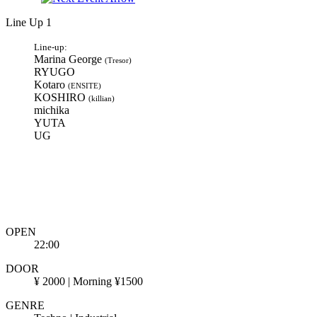
Line Up 1
Line-up:
Marina George
(Tresor)
RYUGO
Kotaro
(ENSITE)
KOSHIRO
(killian)
michika
YUTA
UG
OPEN
22:00
DOOR
¥ 2000 | Morning ¥1500
GENRE