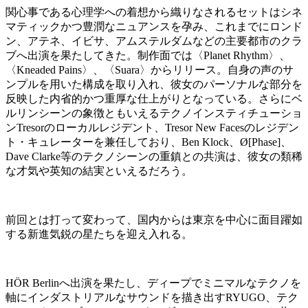
関心事である心理学への着想から織りなされるセットはシネ
マティックかつ豊潤なニュアンスを孕み、これまでにロンド
ン、アテネ、イビサ、アムステルダムなどの主要都市のクラ
ブへ出演を果たしてきた。制作面では〈Planet Rhythm〉、
〈Kneaded Pains〉、〈Suara〉からリリース。自身の声のサ
ンプルを用いた構成を取り入れ、彼女のパーソナルな部分を
反映した内省的かつ重厚な仕上がりとなっている。さらにベ
ルリンシーンの象徴ともいえるテクノインスティチューショ
ンTresorのローカルレジデント、Tresor New Facesのレジデン
ト・キュレーターを兼任しており、Ben Klock、Ø[Phase]、
Dave Clarke等のテクノシーンの重鎮との共演は、彼女の類稀
な才気や英知の結実といえるだろう。
前回とは打って変わって、国内からは東京を中心に面目躍如
する新進気鋭の星たちを迎え入れる。
HÖR Berlinへ出演を果たし、ディープでミニマルなテクノを
軸にインダストリアルなサウンドを描き出すRYUGO、テク