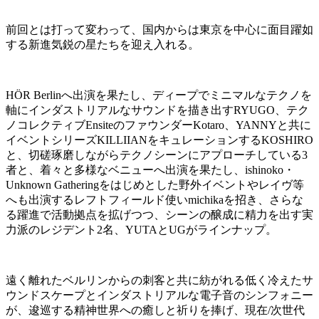
前回とは打って変わって、国内からは東京を中心に面目躍如
する新進気鋭の星たちを迎え入れる。
HÖR Berlinへ出演を果たし、ディープでミニマルなテクノを
軸にインダストリアルなサウンドを描き出すRYUGO、テク
ノコレクティブEnsiteのファウンダーKotaro、YANNYと共に
イベントシリーズKILLIIANをキュレーションするKOSHIRO
と、切磋琢磨しながらテクノシーンにアプローチしている3
者と、着々と多様なベニューへ出演を果たし、ishinoko・
Unknown Gatheringをはじめとした野外イベントやレイヴ等
へも出演するレフトフィールド使いmichikaを招き、さらな
る躍進で活動拠点を拡げつつ、シーンの醸成に精力を出す実
力派のレジデント2名、YUTAとUGがラインナップ。
遠く離れたベルリンからの刺客と共に紡がれる低く冷えたサ
ウンドスケープとインダストリアルな電子音のシンフォニー
が、逡巡する精神世界への癒しと祈りを捧げ、現在/次世代