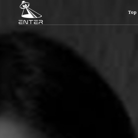
ソンダー パーティとユニークなサウンド体験へのご招待
東京の中心、エンター渋谷で行われる忘れられないソンダーパーティに
Top
ソンダーの意味とは?
ソンダーとは、通りを行き交う見知らぬ人を含め、誰もが自分自身と同
態では、私たち一人ひとりがヒーローであり、サポートキャストとして
絶望している誰かもいます。
また、⻑年の夢が叶って素晴らしい気分の誰かもいます。私たちは皆、
このユニークなイベントでは、アンダーグラウンドのベルリン、グルー
す!素晴らしい音楽、素晴らしいセット、そして忘れられない雰囲気と観
この特別な夜の一部になるチャンスをお見逃しなく!友達を連れてきて