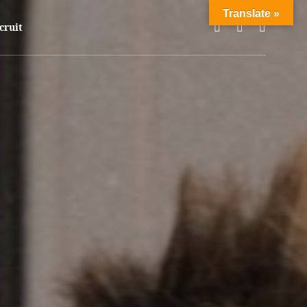
Translate »
を体験してください!
cruit
自分の意識とは関係なく、その人生を常に生きています。ソンダーの状
ような誰かが少し落ち込んでいるかもしれませんし、愛する人を失って
、良い雰囲気を共有しましょう。
最も輝かしい国際的に認知された日本のDJやアーティストが登場しま