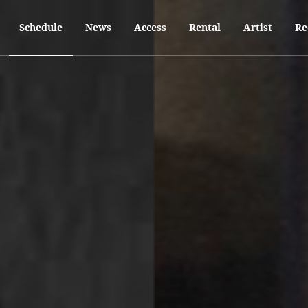
ご招待します。ハウス、テクノ、ニューディスコ音楽の魅力的な雰囲気
Schedule
News
Access
Rental
Artist
Re
じように複雑な人生を送っていることを理解する深い感覚です。彼らは
の役割を果たし、重なり合う物語のエキストラでもあります。あなたの
この道を共に進んでいます!お互いに優しくし、音楽やダンスを楽しみ
ヴィーなイビザ、韓国、ロシアからの国際的なアーティストと、最高で
客があなたを待っています!
、一晩中、そして朝まで踊る準備をしましょう!