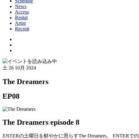
Schedule
News
Access
Rental
Artist
Recruit
土
26 10月 2024
The Dreamers
EP08
The Dreamers episode 8
ENTERの土曜日を鮮やかに照らすThe Dreamers。 EN