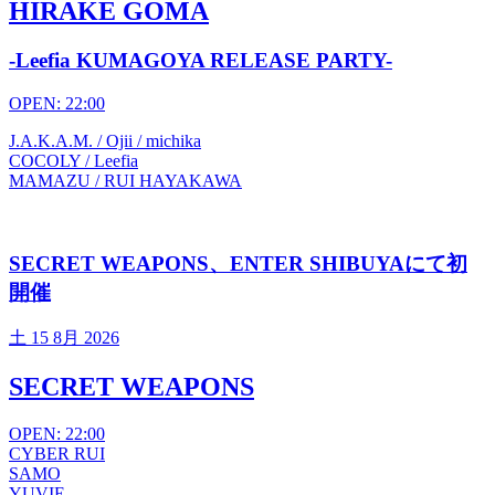
HIRAKE GOMA
-Leefia KUMAGOYA RELEASE PARTY-
OPEN: 22:00
J.A.K.A.M. / Ojii / michika
COCOLY / Leefia
MAMAZU / RUI HAYAKAWA
SECRET WEAPONS、ENTER SHIBUYAにて初
開催
土
15 8月 2026
SECRET WEAPONS
OPEN: 22:00
CYBER RUI
SAMO
YUVIE