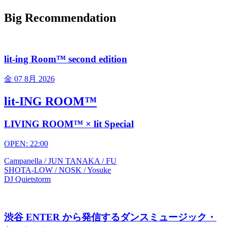
Big Recommendation
lit-ing Room™ second edition
金
07 8月 2026
lit-ING ROOM™
LIVING ROOM™ × lit Special
OPEN: 22:00
Campanella / JUN TANAKA / FU
SHOTA-LOW / NOSK / Yosuke
DJ Quietstorm
渋谷 ENTER から発信するダンスミュージック・