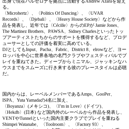
出身で現在バルセロナを拠点に活動するAndrew Azaraを迎え
る。
〈Microhertz〉、〈Politics Of Dancing〉、〈UVAR
Records〉、〈Djebali〉、〈Heavy House Society〉などから作
品を発表し、近年では〈Cécille〉からのEPが Jamie Jones、
The Martinez Brothers、PAWSA、Sidney Charlesといったトッ
プアーティストたちからのサポートを獲得するなど、プロデ
ューサーとしての評価を着実に高めている。
DJとしてもInput、Pacha、Fabric、District 8、elrowなど、ヨー
ロッパを中心に世界各地の名門クラブやフェスティバルでプ
レイを重ねてきた。ディープからミニマル、ジャッキンなハ
ウスまでをスムーズに行き来する彼のプレースタイルは必聴
だ。
国内からは、レーベルメンバーであるAmps、GooPer、
ISPA、Yuta Yamadaの4名に加え、
〈Boyanza〉(メキシコ)、〈I’m in Love〉(ドイツ)、
〈Hekdb〉(日本) など国内外のレーベルから作品を発表し、
VENTやTunnelといった国内主要クラブでプレイを重ねる
Shimpei Watanabe、〈Toolroom〉、〈Factory 93〉、