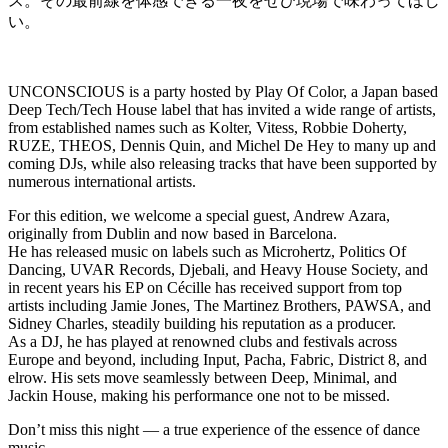
ス。その最前線を体感できる一夜をぜひ現場で味わってほし
い。
UNCONSCIOUS is a party hosted by Play Of Color, a Japan based
Deep Tech/Tech House label that has invited a wide range of artists,
from established names such as Kolter, Vitess, Robbie Doherty,
RUZE, THEOS, Dennis Quin, and Michel De Hey to many up and
coming DJs, while also releasing tracks that have been supported by
numerous international artists.
For this edition, we welcome a special guest, Andrew Azara,
originally from Dublin and now based in Barcelona.
He has released music on labels such as Microhertz, Politics Of
Dancing, UVAR Records, Djebali, and Heavy House Society, and
in recent years his EP on Cécille has received support from top
artists including Jamie Jones, The Martinez Brothers, PAWSA, and
Sidney Charles, steadily building his reputation as a producer.
As a DJ, he has played at renowned clubs and festivals across
Europe and beyond, including Input, Pacha, Fabric, District 8, and
elrow. His sets move seamlessly between Deep, Minimal, and
Jackin House, making his performance one not to be missed.
Don’t miss this night — a true experience of the essence of dance
music.