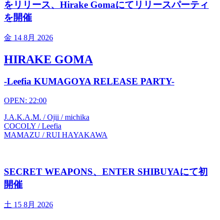
をリリース、Hirake Gomaにてリリースパーティ
を開催
金
14 8月 2026
HIRAKE GOMA
-Leefia KUMAGOYA RELEASE PARTY-
OPEN: 22:00
J.A.K.A.M. / Ojii / michika
COCOLY / Leefia
MAMAZU / RUI HAYAKAWA
SECRET WEAPONS、ENTER SHIBUYAにて初
開催
土
15 8月 2026