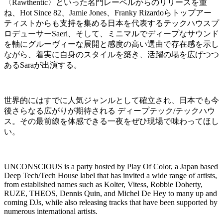
〈Rawthentic〉といった名門レーベルからのリリースを重
ね、Hot Since 82、Jamie Jones、Franky Rizardoらトップアー
ティストからも支持を集める日本を代表するテックハウスプ
ロデューサーSaeri、そして、ミニマルでディープなサウンド
を軸にグルーヴィーな展開と感度の高い選曲で存在感を示し
ながら、着実に自身のスタイルを築き、活躍の場を広げつつ
あるSaraが出演する。
世界的にはすでに人気ジャンルとして確立され、日本でも今
後さらなる広がりが期待される ディープテック/テックハウ
ス。その最前線を体感できる一夜をぜひ現場で味わってほし
い。
UNCONSCIOUS is a party hosted by Play Of Color, a Japan based
Deep Tech/Tech House label that has invited a wide range of artists,
from established names such as Kolter, Vitess, Robbie Doherty,
RUZE, THEOS, Dennis Quin, and Michel De Hey to many up and
coming DJs, while also releasing tracks that have been supported by
numerous international artists.