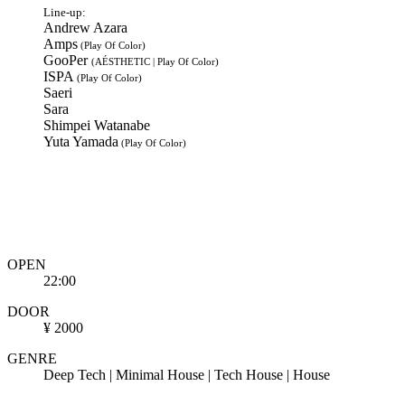
Line-up:
Andrew Azara
Amps
(Play Of Color)
GooPer
(AÉSTHETIC | Play Of Color)
ISPA
(Play Of Color)
Saeri
Sara
Shimpei Watanabe
Yuta Yamada
(Play Of Color)
OPEN
22:00
DOOR
¥ 2000
GENRE
Deep Tech | Minimal House | Tech House | House