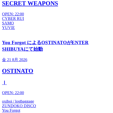
SECRET WEAPONS
OPEN: 22:00
CYBER RUI
SAMO
YUVIE
You Forgot によるOSTINATOがENTER
SHIBUYAにて始動
金
21 8月 2026
OSTINATO
Ⅰ
OPEN: 22:00
oxiboi / lostbaggage
ZUNDOKO DISCO
You Forgot