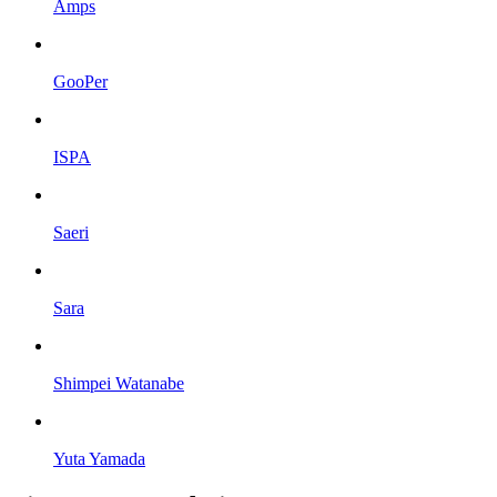
Amps
GooPer
ISPA
Saeri
Sara
Shimpei Watanabe
Yuta Yamada