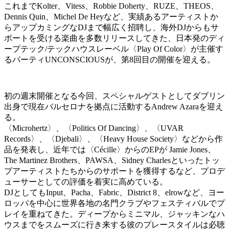
これまでKolter、Vitess、Robbie Doherty、RUZE、THEOS、
Dennis Quin、Michel De Heyなど、実績あるアーティストか
らアップカミングなDJまで幅広く招聘し、海外DJからもサ
ポートを受ける楽曲を多数リリースしてきた、日本発のディ
ープテック/テックハウスレーベル〈Play Of Color〉が主催す
るパーティUNCONSCIOUSが、第8回目の開催を迎える。
初の週末開催となる今回、スペシャルゲストとしてダブリン
出身で現在バルセロナを拠点に活動するAndrew Azaraを迎え
る。
〈Microhertz〉、〈Politics Of Dancing〉、〈UVAR
Records〉、〈Djebali〉、〈Heavy House Society〉などから作
品を発表し、近年では〈Cécille〉からのEPが Jamie Jones、
The Martinez Brothers、PAWSA、Sidney Charlesといったトッ
プアーティストたちからのサポートを獲得するなど、プロデ
ューサーとしての評価を着実に高めている。
DJとしてもInput、Pacha、Fabric、District 8、elrowなど、ヨー
ロッパを中心に世界各地の名門クラブやフェスティバルでプ
レイを重ねてきた。ディープからミニマル、ジャッキンなハ
ウスまでをスムーズに行き来する彼のプレースタイルは必聴