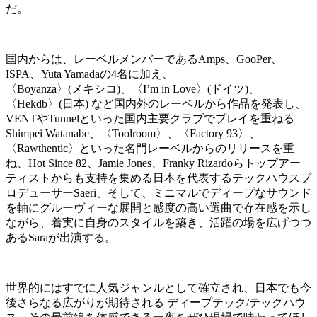
だ。
国内からは、レーベルメンバーであるAmps、GooPer、
ISPA、Yuta Yamadaの4名に加え、
〈Boyanza〉(メキシコ)、〈I’m in Love〉(ドイツ)、
〈Hekdb〉(日本) など国内外のレーベルから作品を発表し、
VENTやTunnelといった国内主要クラブでプレイを重ねる
Shimpei Watanabe、〈Toolroom〉、〈Factory 93〉、
〈Rawthentic〉といった名門レーベルからのリリースを重
ね、Hot Since 82、Jamie Jones、Franky Rizardoらトップアー
ティストからも支持を集める日本を代表するテックハウスプ
ロデューサーSaeri、そして、ミニマルでディープなサウンド
を軸にグルーヴィーな展開と感度の高い選曲で存在感を示し
ながら、着実に自身のスタイルを築き、活躍の場を広げつつ
あるSaraが出演する。
世界的にはすでに人気ジャンルとして確立され、日本でも今
後さらなる広がりが期待される ディープテック/テックハウ