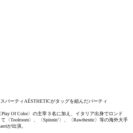
宰するハウスパーティAÉSTHETICがタッグを組んだパーティ
y Of Color〉の主宰３名に加え、イタリア出身でロンド
olroom〉、〈Spinnin’〉、〈Rawthentic〉等の海外大手
riが出演。