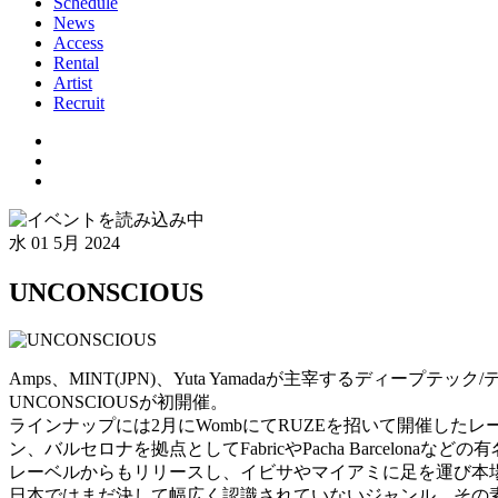
Schedule
News
Access
Rental
Artist
Recruit
水
01 5月 2024
UNCONSCIOUS
Amps、MINT(JPN)、Yuta Yamadaが主宰するディープテ
UNCONSCIOUSが初開催。
ラインナップには2月にWombにてRUZEを招いて開催したレー
ン、バルセロナを拠点としてFabricやPacha Barcelonaなど
レーベルからもリリースし、イビサやマイアミに足を運び本場
日本ではまだ決して幅広く認識されていないジャンル。その