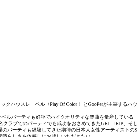
ック/テックハウスレーベル〈Play Of Color 〉とGooPerが主
ベルパーティも好評でハイクオリティな楽曲を量産している〈Pla
の有名クラブでのパーティでも成功をおさめてきたGRITTRIP、そして〈To
のパーティも経験してきた期待の日本人女性アーティストのSae
素晴らしさを体感しにお越しいただきたい。