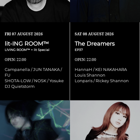
FRI
07 AUGUST 2026
SAT
08 AUGUST 2026
lit-ING ROOM™
The Dreamers
LIVING ROOM™ × lit Special
EP37
OPEN: 22:00
OPEN: 22:00
Campanella / JUN TANAKA /
HannaH / KEI NAKAHARA
FU
Louis Shannon
SHOTA-LOW / NOSK / Yosuke
Lonparis / Rickey Shannon
DJ Quietstorm