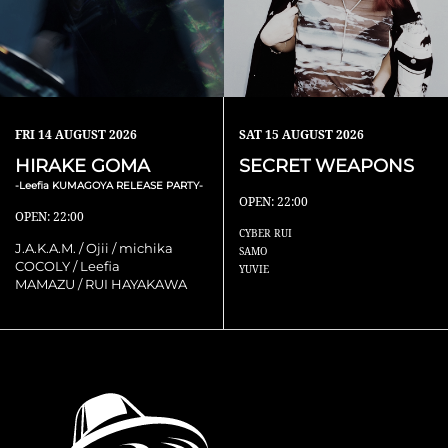
FRI
14 AUGUST 2026
SAT
15 AUGUST 2026
HIRAKE GOMA
SECRET WEAPONS
-Leefia KUMAGOYA RELEASE PARTY-
OPEN: 22:00
OPEN: 22:00
CYBER RUI
J.A.K.A.M. / Ojii / michika
SAMO
COCOLY / Leefia
YUVIE
MAMAZU / RUI HAYAKAWA