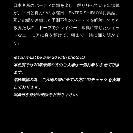
日本各所のパーティに顔を出し、踊り狂っている出演陣
が、平日ど真ん中の水曜日、ENTER SHIBUYAに集結。
互いの縁が連鎖した予測不能のパーティを経験してきた
敏腕たちの、ドープでクレイジー、即興に乗じたウィッ
トなユーモアに身を預けて、朝まで一緒に踊り明かそ
う。
※You must be over 20 with photo ID.
本公演では20歳未満の方のご入場は一切お断りさせて頂き
ます。
年齢確認の為、ご入場の際に全ての方にIDチェックを実施
しております。
写真付き身分証明証をお持ち下さい。