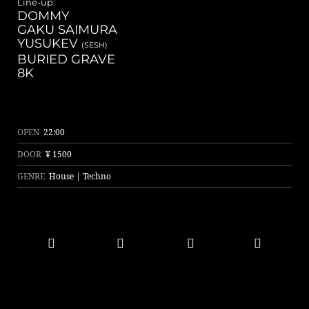
Line-up:
DOMMY
GAKU SAIMURA
YUSUKEV
(SESH)
BURIED GRAVE
8K
OPEN
22:00
DOOR
¥ 1500
GENRE
House | Techno