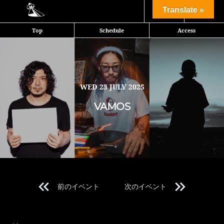
Share
Translate »
Top
Schedule
Access
日本各所のパーティに顔を出し、踊り狂っている出演陣が、平日ど真ん
中の水曜日、ENTER SHIBUYAに集結。互いの縁が連鎖した予測不能
のパーティを経験してきた敏腕たちの、ドープでクレイジー、即興に乗
じたウィットなユーモアに身を預けて、朝まで一緒に踊り明かそう。
WED
23 JULY 2025
VAMOS
※You must be over 20 with photo ID.
本公演では20歳未満の方のご入場は一切お断りさせて頂きます。
年齢確認の為、ご入場の際に全ての方にIDチェックを実施しておりま
す。
写真付き身分証明証をお持ち下さい。
前のイベント
次のイベント
Line Up 1