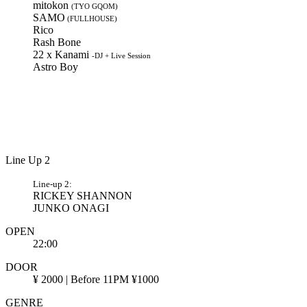
mitokon
(TYO GQOM)
SAMO
(FULLHOUSE)
Rico
Rash Bone
22 x Kanami
-DJ + Live Session
Astro Boy
Line Up 2
Line-up 2:
RICKEY SHANNON
JUNKO ONAGI
OPEN
22:00
DOOR
¥ 2000 | Before 11PM ¥1000
GENRE