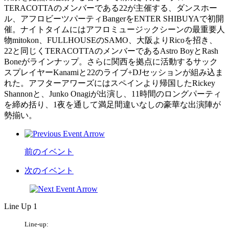
TERACOTTAのメンバーである22が主催する、ダンスホー
ル、アフロビーツパーティBangerをENTER SHIBUYAで初開
催。ナイトタイムにはアフロミュージックシーンの最重要人
物mitokon、FULLHOUSEのSAMO、大阪よりRicoを招き、
22と同じくTERACOTTAのメンバーであるAstro BoyとRash
Boneがラインナップ。さらに関西を拠点に活動するサック
スプレイヤーKanamiと22のライブ+DJセッションが組み込ま
れた。アフターアワーズにはスペインより帰国したRickey
Shannonと、Junko Onagiが出演し、11時間のロングパーティ
を締め括り、1夜を通して満足間違いなしの豪華な出演陣が
勢揃い。
前のイベント
次のイベント
Line Up 1
Line-up: