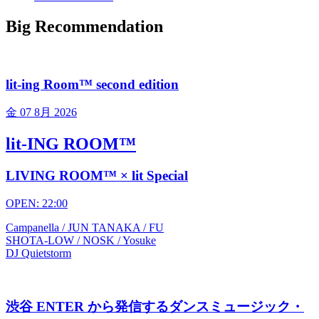
Big Recommendation
lit-ing Room™ second edition
金
07 8月 2026
lit-ING ROOM™
LIVING ROOM™ × lit Special
OPEN: 22:00
Campanella / JUN TANAKA / FU
SHOTA-LOW / NOSK / Yosuke
DJ Quietstorm
渋谷 ENTER から発信するダンスミュージック・