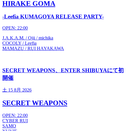
HIRAKE GOMA
-Leefia KUMAGOYA RELEASE PARTY-
OPEN: 22:00
J.A.K.A.M. / Ojii / michika
COCOLY / Leefia
MAMAZU / RUI HAYAKAWA
SECRET WEAPONS、ENTER SHIBUYAにて初
開催
土
15 8月 2026
SECRET WEAPONS
OPEN: 22:00
CYBER RUI
SAMO