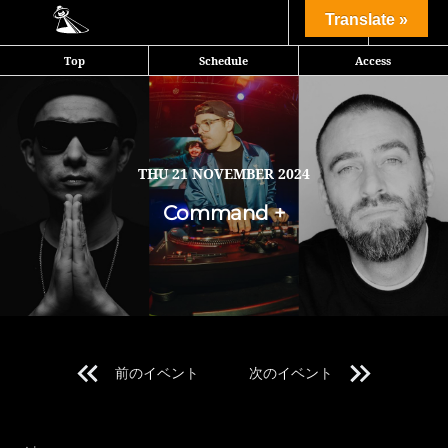
Share
Translate »
Top
Schedule
Access
Shoma fr,dambosoundが主催するCommand + の第5回目。ポーラ
ンド発のDJコンテスト、IDA世界チャンピオンに2度輝き、
〈VISION〉等、ヒップホップに多大な影響を与えてきた名門レーベル
からのリリースを重ねるDJ、プロデューサーDJ RIDEをポルトガルよ
THU
21 NOVEMBER 2024
り招聘。〈Ninja Tune〉よりシングル「Matsuri」をRIDEと共にリ
Command +
リースしたDJ KENTAROの7月のLIVING ROOM™以来の出演も決
定。盟友RIDEと共に登場する。そして、LIVINGROOM™を10年以上
開催し続け、数々の名場面を生み出してきた主導者DJ Quietstormも
ラインナップされ、DJ KENTAROと7月以来の共演。5名のジャングリ
ストで構成されるジャングルクルーTribal ConnectionよりHalu、グ
ライム、ヒップホップを軸に鮮やかに展開するプレイで活躍している
miuteとフルボリュームのラインナップで10周年を祝う。
前のイベント
次のイベント
DJ KENTAROが世界最大のDJバトルDMC 2002において史上初の
パーフェクトスコアでアジア初の世界チャンピオンとなった伝説の
Line Up 1
2002年、主催のShomaはまだこの世に生を受けていない。世代を超え