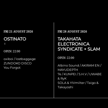
FRI
21 AUGUST 2026
FRI
28 AUGUST 2026
OSTINATO
TAKAHATA
ELECTRONICA
Ⅰ
SYNDICATE × SLAM
OPEN: 22:00
OPEN: 22:00
oxiboi / lostbaggage
ZUNDOKO DISCO
Albino Sound / AKIRAM EN /
You Forgot
MAYUDEPTH
7e / KUNPEI / S.H.V / UWABE
& RyK
SOLA & YIVmilter / Taigo &
Takayoshi