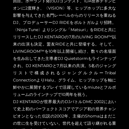
回目。ポーランド発のDJコンテスト、IDA世界チャンピ
オンに2度輝き、〈VISION〉等、ヒップホップに多大な
影響を与えてきた名門レーベルからのリリースを重ねる
DJ、プロデューサーDJ RIDEをポルトガルより招聘。
〈Ninja Tune〉よりシングル「Matsuri」をRIDEと共に
リリースしたDJ KENTAROの7月のLIVING ROOM™以
来の出演も決定。盟友RIDEと共に登場する。そして、
LIVINGROOM™を10年以上開催し続け、数々の名場面
を生み出してきた主導者DJ Quietstormもラインナップ
され、DJ KENTAROと7月以来の共演。5名のジャング
リストで構成されるジャングルクルーTribal
ConnectionよりHalu、グライム、ヒップホップを軸に
鮮やかに展開するプレイで活躍しているmiuteとフルボ
リュームのラインナップで10周年を祝う。
DJ KENTAROが世界最大のDJバトルDMC 2002におい
て史上初のパーフェクトスコアでアジア初の世界チャン
ピオンとなった伝説の2002年、主催のShomaはまだこ
の世に生を受けていない。世代を超えて語り継がれる重