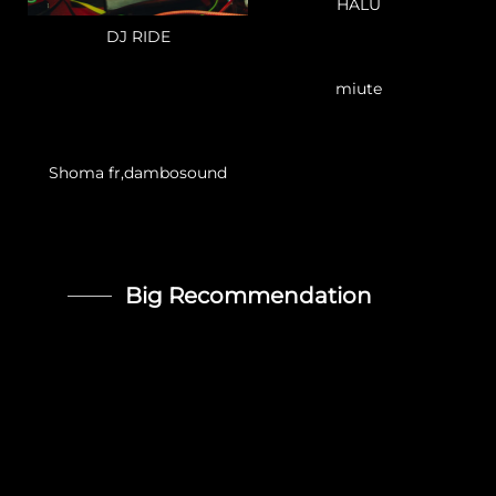
HALU
DJ RIDE
miute
Shoma fr,dambosound
Big Recommendation