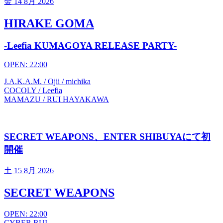
金
14 8月 2026
HIRAKE GOMA
-Leefia KUMAGOYA RELEASE PARTY-
OPEN: 22:00
J.A.K.A.M. / Ojii / michika
COCOLY / Leefia
MAMAZU / RUI HAYAKAWA
SECRET WEAPONS、ENTER SHIBUYAにて初
開催
土
15 8月 2026
SECRET WEAPONS
OPEN: 22:00
CYBER RUI