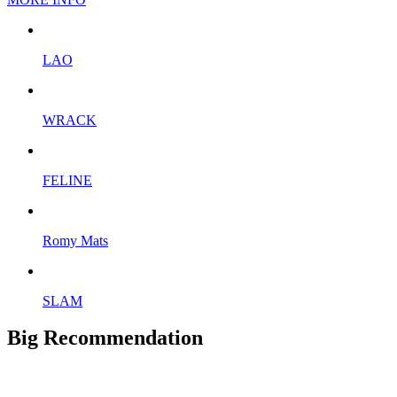
LAO
WRACK
FELINE
Romy Mats
SLAM
Big Recommendation