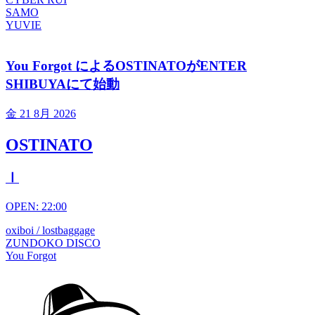
SAMO
YUVIE
You Forgot によるOSTINATOがENTER
SHIBUYAにて始動
金
21 8月 2026
OSTINATO
Ⅰ
OPEN: 22:00
oxiboi / lostbaggage
ZUNDOKO DISCO
You Forgot