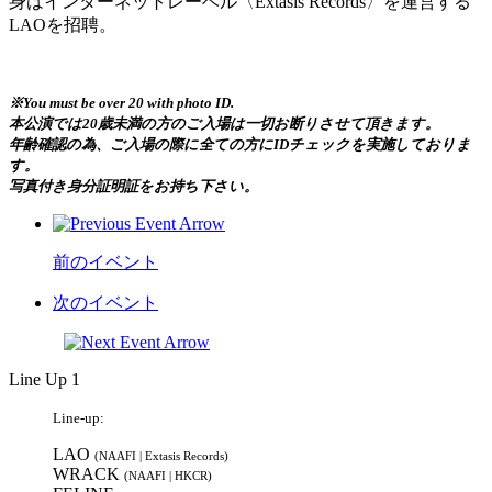
身はインターネットレーベル〈Extasis Records〉を運営する
LAOを招聘。
※You must be over 20 with photo ID.
本公演では20歳未満の方のご入場は一切お断りさせて頂きます。
年齢確認の為、ご入場の際に全ての方にIDチェックを実施しておりま
す。
写真付き身分証明証をお持ち下さい。
前のイベント
次のイベント
Line Up 1
Line-up:
LAO
(NAAFI | Extasis Records)
WRACK
(NAAFI | HKCR)