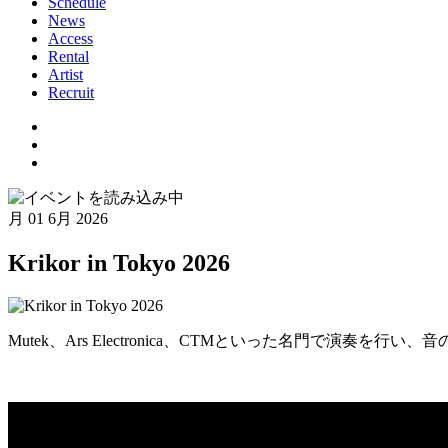
Schedule
News
Access
Rental
Artist
Recruit
月
01 6月 2026
Krikor in Tokyo 2026
Mutek、Ars Electronica、CTMといった名門で演