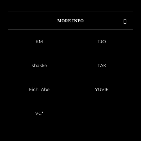
MORE INFO
KM
TJO
shakke
TAK
Eichi Abe
YUVIE
VC*