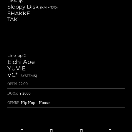
Line-up:
Sloppy Disk
※You must be over 20 with photo ID.
(KM + TJO)
SHAKKE
本公演では20歳未満の方のご入場は一切お断りさせて頂きます。
TAK
年齢確認の為、ご入場の際に全ての方にIDチェックを実施しておりま
す。
写真付き身分証明証をお持ち下さい。
Line Up 2
Line-up 2:
Eichi Abe
YUVIE
VC*
(SYSTEMS)
OPEN
22:00
DOOR
¥ 2000
GENRE
Hip Hop | House