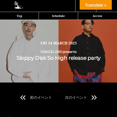
Share
Translate »
Top
Schedule
Access
シーンで抜群の影響力を持つプロデューサーKMと国内外の大型フ
ェスやクラブで大きな存在感を放つDJ、TJOのユニット”Sloppy
Disk(スロッピーディスク)”第2章のスタート！
FRI
14 MARCH 2025
シーンで抜群の影響力を持つプロデューサーKMと国内外の大型フェス
やクラブで大きな存在感を放つDJ, TJOのユニット”Sloppy Disk(ス
DANCELIXIR presents
ロッピーディスク)”第２章のスタート！
Sloppy Disk So High release party
2025年最初のシングル 「Sloppy Disk – So High」 が3/12(水) リリー
ス
◾️Pre-Save URL >>
https://ssm.lnk.to/sohigh
全国5ヵ所で開催される全国ツアーに先駆け、3/14 渋谷ENTERで
前のイベント
次のイベント
ファーストシングル「So High」のリリパを開催。
Line Up 1
この日はSloppy Disk(KM+TJO)によるロングプレイで一夜を演出。