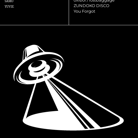
oxiboi / lostbaggage
SAMO
ZUNDOKO DISCO
YUVIE
You Forgot