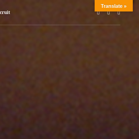
Translate »
3月に迫った約2年ぶりの来日をライブ公演とクラブナイトで開催！
cruit
た控えめながらも革新的、幻想的でセクシーな雰囲気を持ち寄った音楽をプ
oomkatとResident Advisorの両方で1位にランクイン、そ
Roxanneとチームアップした「Natural Wonder Beauty
止まることを知らない。
z,、DJ HealthyとPACIFIC MODEにも出演してきた豪華メンバーが出演
オからヘッドフォン、クラブのサウンドシステムまでシームレスに鳴り