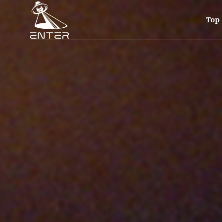
ニューヨーク⇄東京発のダンスミュージックの架け橋を担うPACIFIC
ニューヨーク⇄東京発のダンスミュージックの架け橋を担うPACIFIC 
Top
2017年にリリースされた「Dulce Compañia」からディー
ロデュースしてきたDJ Python、待望の新作(近日公開)を引っ提げた
セカンドLPの「Mas Amable」ではビートにより磨きがかかり、次世代
の後〈Domino〉のアーティストEla Minusとのコラボレーションや、Kelman
Concept」と素晴らしいリリースを続け、昨年には象徴的なミックスシリーズ
待望の新作を引っ提げた絶好のタイミングでの来日となる。
3/15土曜日にはクラブナイトをENTERにて開催。
悪魔の沼からDr. NISHIMURAがPACIFIC MODE / ENTERに初出演
する。
クラブとベッドルーム、まさに他人と共に楽しむ音楽や、一人で聴き入る
どんな幸せな瞬間にも少しの悲しみが含まれていて、孤独と向き合いな
続ける。