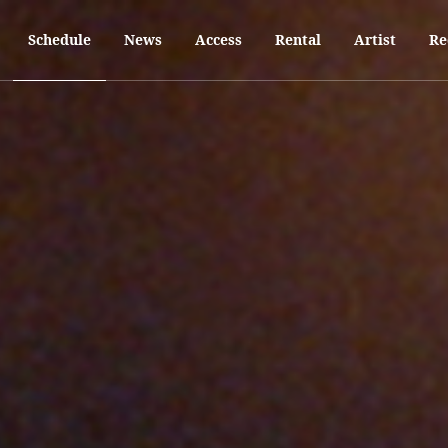
 MODEがDJ Pythonをフィーチャー、約2年ぶりの来日
MODEが、待望の新作を引っ提げたDJ Pythonをフィーチャーし、
Schedule
News
Access
Rental
Artist
Re
プ・レゲトンというディープハウスのダイナミクスとラテンリズムを融合させ
ライブ公演は、3/11火曜日にWWWにて開催。
のアンビエント・ハウスレコードとして、2020年のベストアルバムに選ばれ、B
 DuranとFlorentinoとのスーパーグループSangre Nueva、Ana 
BBC Radio 1のEssential Mixに初登場するなどその勢いは
し、食品まつり aka foodman、suimin、YELLOWUHURU、Chana
音楽、その両方のバランスがPythonの鍵となっている。
がら、ダンスフロアで仲間と共有する時間まで…彼の音楽は車のステレ