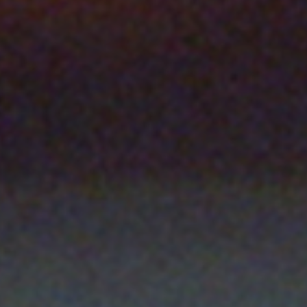
dekmantel
·
DJ Python at Dekmantel Selectors 2023
※You must be over 20 with photo ID.
本公演では20歳未満の方のご入場は一切お断りさせて頂きます。
年齢確認の為、ご入場の際に全ての方にIDチェックを実施しております
写真付き身分証明証をお持ち下さい。