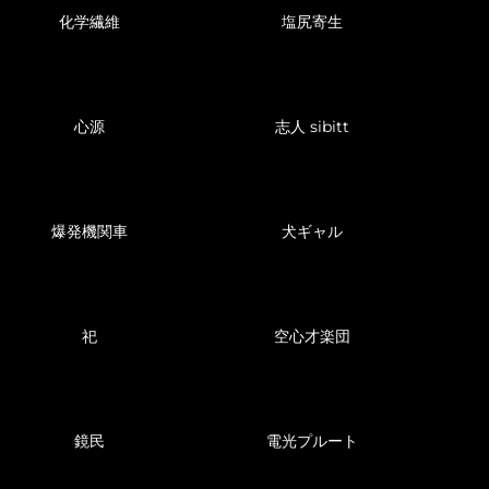
化学繊維
塩尻寄生
心源
志人 sibitt
爆発機関車
犬ギャル
祀
空心才楽団
鏡民
電光プルート