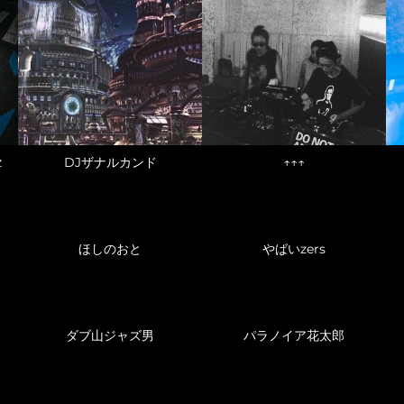
DJザナルカンド
↑↑↑
Z
ほしのおと
やばいzers
ダブ山ジャズ男
パラノイア花太郎