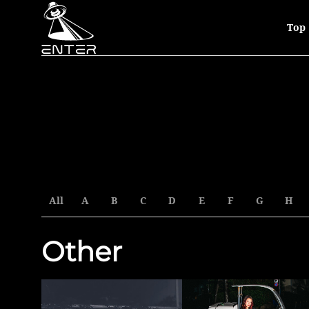
Top
All
A
B
C
D
E
F
G
H
Other