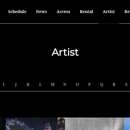
Schedule
News
Access
Rental
Artist
Re
Artist
I
J
K
L
M
N
O
P
Q
R
S