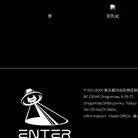
青
非乳化
〒150-0001 東京都渋谷区神宮前6丁
6F GEMS Jingumae, 6-19-17,
Jingumae,Shibuya-ku, Tokyo 
Tel: 03-6427-2604
Information :
Head Office