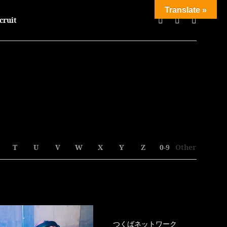
Translate »
cruit
T
U
V
W
X
Y
Z
0-9
Other
つくばネットワーク