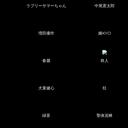
ラブリーサマーちゃん
中尾憲太郎
増田優作
嬌KYO
春麗
柊人
犬童健心
狂
緑茶
聖体泥棒