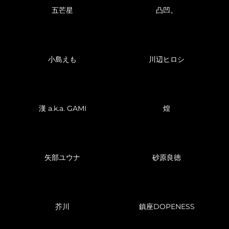
五芒星
凸凹。
小島えも
川辺ヒロシ
漢 a.k.a. GAMI
煌
矢部ユウナ
砂原良徳
芥川
鎮座DOPENESS